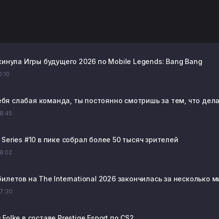
кинула Игры будущего 2026 по Mobile Legends: Bang Bang
0:10
 тебя слабая команда, ты постоянно смотришь за тем, что дел
08:45
Series #10 в пике собрал более 50 тысяч зрителей
08:02
илетов на The International 2026 закончилась за несколько м
07:30
Folke в составе Prestige Esport по CS2