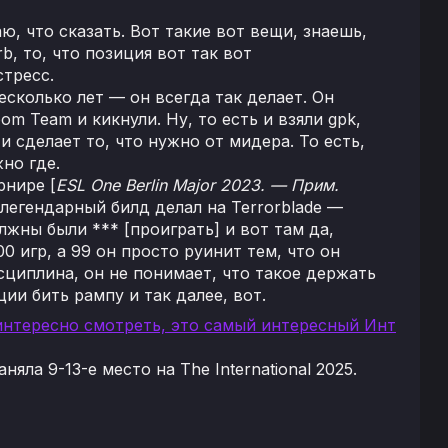
аю, что сказать. Вот такие вот вещи, знаешь,
rb, то, что позиция вот так вот
стресс.
несколько лет — он всегда так делает. Он
om Team и кикнули. Ну, то есть и взяли gpk,
и сделает то, что нужно от мидера. То есть,
жно где.
рнире [
ESL One Berlin Major 2023. — Прим.
й легендарный билд делал на Terrorblade —
олжны были *** [проиграть] и вот там да,
100 игр, а 99 он просто руинит тем, что он
исциплина, он не понимает, что такое держать
ии бить рампу и так далее, вот.
интересно смотреть, это самый интересный Инт
яла 9-13-е место на The International 2025.