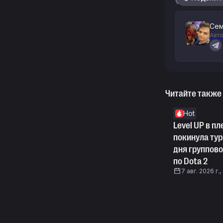
Сем
Авто
Читайте также
Hot
Level UP в пл
покинула тур
дня группово
по Dota 2
7 авг. 2026 г.,