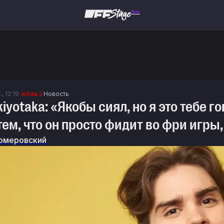
Beta
., 12:19
Новость
Dota 2
kiyotaka: «Якобы сиял, но я это тебе го
тем, что он просто фидит во фри игры,
омеровский