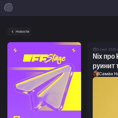
Новости
9 сент. 2025 г
Nix про 
руинит 
Семён Н