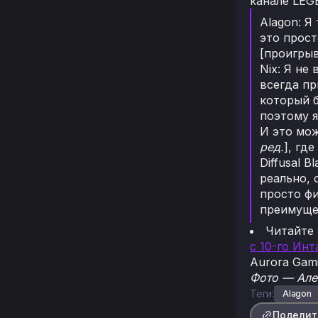
канале LE
Alagon: Я
это прост
[проигрыв
Nix: Я не
всегда пр
который б
поэтому я
И это мож
ред.
], гд
Diffusal 
реально, 
просто фи
преимущес
Читайте
с 10-го Инт
Aurora Gami
Фото — Але
Теги:
Alagon
Поделит