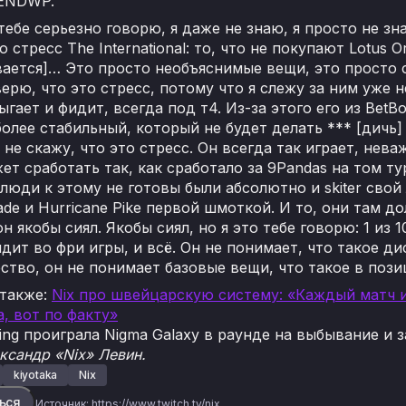
GENDWP.
 тебе серьезно говорю, я даже не знаю, я просто не зн
о стресс The International: то, что не покупают Lotus O
ается]… Это просто необъяснимые вещи, это просто 
 верю, что это стресс, потому что я слежу за ним уже 
ыгает и фидит, всегда под т4. Из-за этого его из BetBo
олее стабильный, который не будет делать *** [дичь] 
 не скажу, что это стресс. Он всегда так играет, нева
ет сработать так, как сработало за 9Pandas на том ту
е люди к этому не готовы были абсолютно и skiter сво
Blade и Hurricane Pike первой шмоткой. И то, они там д
он якобы сиял. Якобы сиял, но я это тебе говорю: 1 из 
дит во фри игры, и всё. Он не понимает, что такое д
тво, он не понимает базовые вещи, что такое в позиц
 также:
Nix про швейцарскую систему: «Каждый матч 
а, вот по факту»
ng проиграла Nigma Galaxy в раунде на выбывание и зан
ксандр «Nix» Левин.
kiyotaka
Nix
ься
Источник:
https://www.twitch.tv/nix