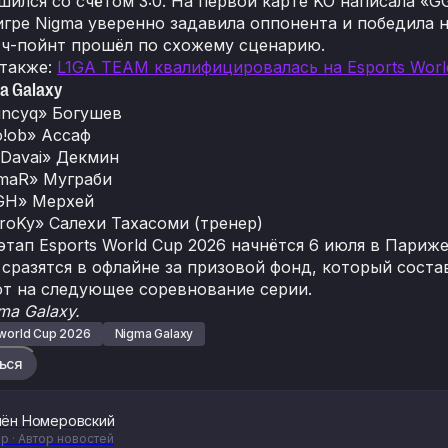
ился со счётом 3:0. На первой карте KO написала «GG
игре Nigma уверенно задавила оппонента и победила н
тч-пойнт прошёл по схожему сценарию.
 также:
L1GA TEAM квалифицировалась на Esports Worl
a Galaxy
incyq» Богушев
!ob» Ассаф
Davai» Декмин
maR» Муграби
GH» Мерхей
roKy» Салехи Тахасоми (тренер)
этап Esports World Cup 2026 начнётся 6 июля в Париже
 сразятся в офлайне за призовой фонд, который соста
от на следующее соревнование серии.
ma Galaxy.
 world Cup 2026
Nigma Galaxy
ься
ён Номеровский
р · Автор новостей