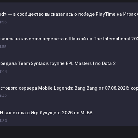
ed» — в сообщество высказались о победе PlayTime на Играх 
14:56
ался на качество перелёта в Шанхай на The International 20
4:55
победила Team Syntax в группе EPL Masters I по Dota 2
14:44
стового сервера Mobile Legends: Bang Bang от 07.08.2026: к
14:42
PH вылетела с Игр будущего 2026 по MLBB
14:33