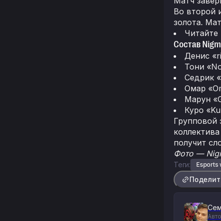
Матч заверш
Во второй 
золота. Ма
Читайте
Состав Nigm
Денис «r
Тони «No
Седрик «
Омар «O
Марун «
Куро «Ku
Групповой 
коллектива
получит сл
Фото — Nig
Теги:
Esports
Поделит
Сем
Авто