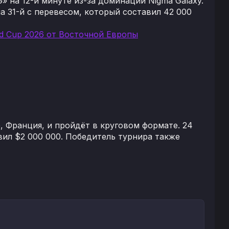
» на 12-й минуте из-за доминации Nigma Galaxy.
а 31-й с перевесом, который составил 42 000
d Cup 2026 от Восточной Европы
, Франция, и пройдёт в круговом формате. 24
вил $2 000 000. Победитель турнира также