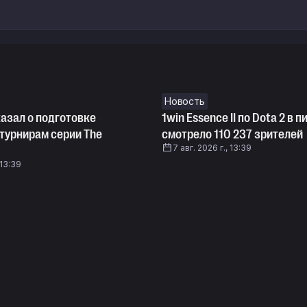
Новость
азал о подготовке
1win Essence II по Dota 2 в п
к турнирам серии The
смотрело 110 237 зрителей
7 авг. 2026 г., 13:39
 13:39