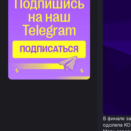
В финале з
одолела KO