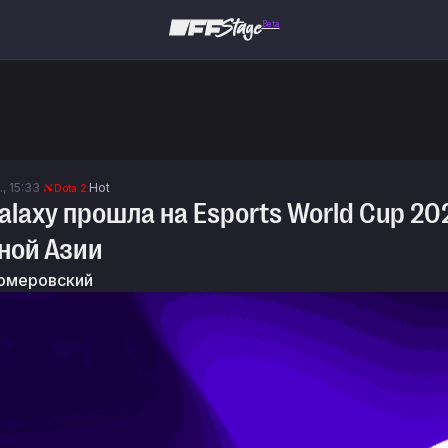
Beta
, 15:33
Hot
Dota 2
alaxy прошла на Esports World Cup 2
ной Азии
омеровский