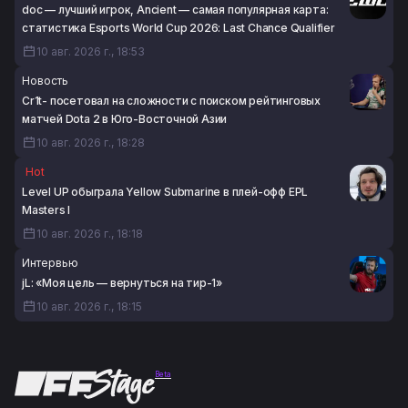
doc — лучший игрок, Ancient — самая популярная карта:
статистика Esports World Cup 2026: Last Chance Qualifier
10 авг. 2026 г., 18:53
Новость
Cr1t- посетовал на сложности с поиском рейтинговых
матчей Dota 2 в Юго-Восточной Азии
10 авг. 2026 г., 18:28
Hot
Level UP обыграла Yellow Submarine в плей-офф EPL
Masters I
10 авг. 2026 г., 18:18
Интервью
jL: «Моя цель — вернуться на тир-1»
10 авг. 2026 г., 18:15
Beta