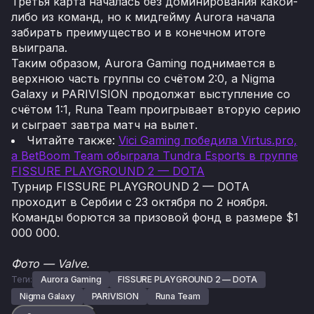
Третья карта началась без доминирования какой-
либо из команд, но к мидгейму Aurora начала
забирать преимущество и в конечном итоге
выиграла.
Таким образом, Aurora Gaming поднимается в
верхнюю часть группы со счётом 2:0, а Nigma
Galaxy и PARIVISION продолжат выступление со
счётом 1:1, Runa Team проигрывает вторую серию
и сыграет завтра матч на вылет.
Читайте также:
Vici Gaming победила Virtus.pro,
а BetBoom Team обыграла Tundra Esports в группе
FISSURE PLAYGROUND 2 — DOTA
Турнир FISSURE PLAYGROUND 2 — DOTA
проходит в Сербии с 23 октября по 2 ноября.
Команды борются за призовой фонд в размере $1
000 000.
Фото — Valve.
Теги:
Aurora Gaming
FISSURE PLAYGROUND 2 — DOTA
Nigma Galaxy
PARIVISION
Runa Team