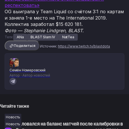
респектовать»
OG выиграла у Team Liquid со счётом 3:1 по картам
и заняла 1-е место на The International 2019.
Коллектив заработал $15 620 181.
Фото — Stephanie Lindgren, BLAST.
Теги:
ANa
BLAST Slam IV
NatTea
Поделиться
Источник:
https://www.twitch.tv/blastdota
Семён Номеровский
Автор · Автор новостей
Читайте также
Новость
Lil пожаловался на баланс матчей после калибровки в
Новость