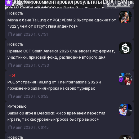
Dota 2
StrangeR прокомментировал результаты L1GA TEAM на
Интервью
Новости
Все новости
9 авг. 2026 г., 05:44
Играх Будущего 2026 по Dota 2
Saksa об Aui_2000 в роли тренера Tundra Esports:
Новость
8 авг. 2026 г., 18:51
«Честно говоря, думаю, он делал слишком много»
Misha о бане TaiLung от PGL: «Dota 2 быстрее сдохнет от
8 авг. 2026 г., 18:21
“322”, чем от отсутствия апдейтов»
9 авг. 2026 г., 07:51
Новость
Превью CCT South America 2026 Challengers #2: формат,
участники, призовой фонд, расписание второго дня
9 авг. 2026 г., 07:33
Hot
PGL отстранил TaiLung от The International 2026 и
пожизненно забанил игрока на своих турнирах
9 авг. 2026 г., 06:55
Интервью
Saksa об игре в Deadlock: «Я со временем перестал
играть, так как уровень игроков быстро вырос»
9 авг. 2026 г., 06:45
Новость