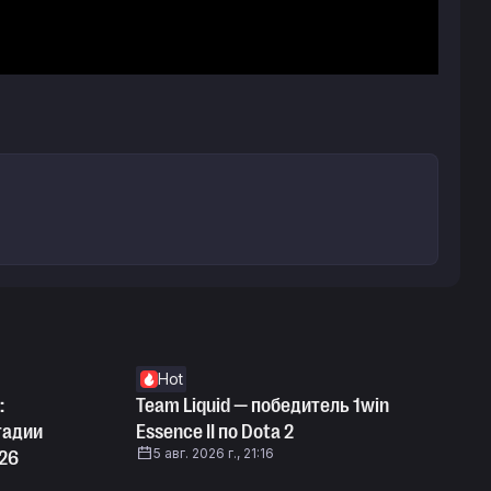
Hot
:
Team Liquid — победитель 1win
тадии
Essence II по Dota 2
5 авг. 2026 г., 21:16
026