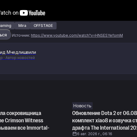
Gaming
Mira
OFFSTAGE
ься
Источник:
https://www.youtube.com/watch?v=HNSESYefomM
ид Мчедлишвили
р · Автор новостей
Новость
шла сокровищница
Обновление Dota 2 от 06.08
the Crimson Witness
комплект xiao8 и озвучка с
зываем все Immortal-
драфта The International 2
6 авг. 2026 г., 06:16