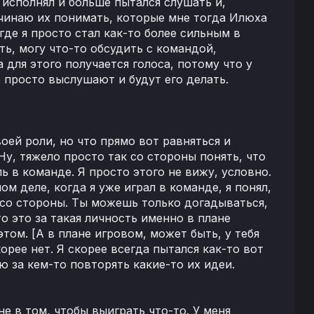
о исполнял и больше пытался слушать и,
ачинаю их понимать, которые мне тогда Илюха
где я просто стал как-то более сильным в
ь, могу что-то обсудить с командой,
а для этого получается голоса, потому что у
е просто выслушают и будут его делать.
оей роли, но что прямо вот равняться и
 Ну, тяжело просто так со стороны понять, что
оль в команде. Я просто этого не вижу, условно.
мом деле, когда я уже играл в команде, я понял,
и со стороны. Ты можешь только догадываться,
то это за такая личность именно в плане
том. [А в плане игровом, может быть, у тебя
орее нет. Я скорее всегда пытался как-то вот
ю за кем-то повторять какие-то их идеи.
е в том, чтобы выиграть что-то. У меня