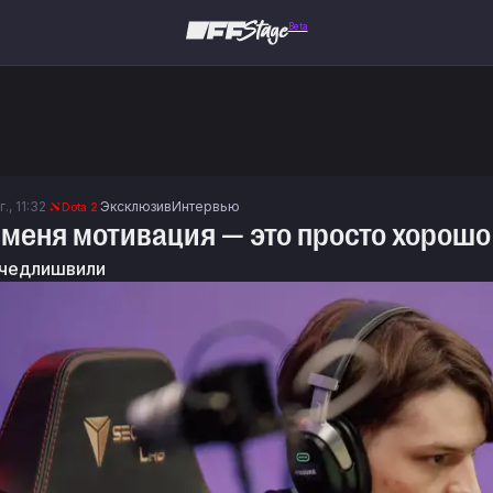
Beta
., 11:32
Эксклюзив
Интервью
Dota 2
У меня мотивация — это просто хорош
чедлишвили