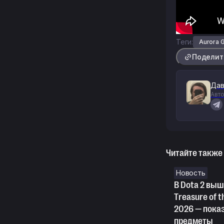
Теги:
Aurora 
Поделит
Дав
Авто
Читайте также
Новость
В Dota 2 вы
Treasure of 
2026 — пока
предметы