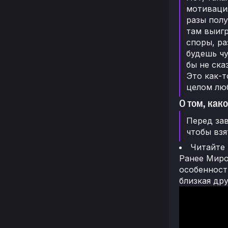
мотивация
разы полу
там выигр
споры, ра
будешь чу
бы не ска
Это как-т
целом лю
О том, как
Перед зав
чтобы взя
Читайте
Ранее Миро
особенност
близкая др