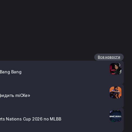
Все новости
 Bang Bang
афидить miCKe»
ts Nations Cup 2026 по MLBB