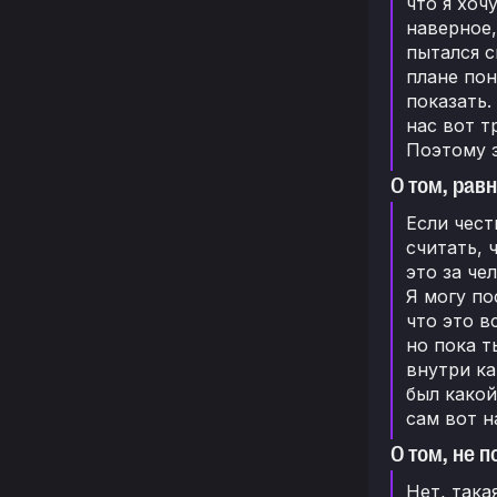
что я хоч
наверное,
пытался с
плане пон
показать.
нас вот т
Поэтому э
О том, рав
Если чест
считать, 
это за че
Я могу по
что это в
но пока т
внутри ка
был какой
сам вот н
О том, не 
Нет, така