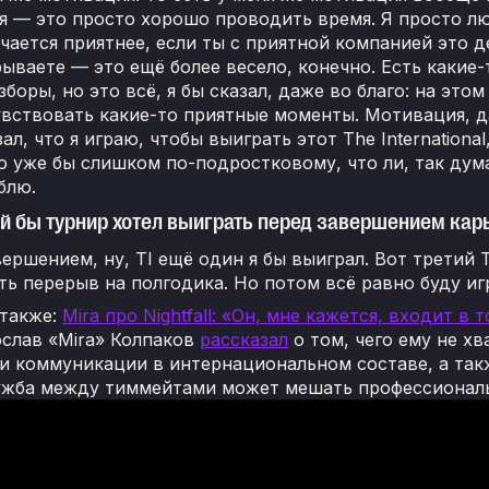
 — это просто хорошо проводить время. Я просто люб
чается приятнее, если ты с приятной компанией это д
ываете — это ещё более весело, конечно. Есть какие-
зборы, но это всё, я бы сказал, даже во благо: на это
вствовать какие-то приятные моменты. Мотивация, да
зал, что я играю, чтобы выиграть этот The Internationa
о уже бы слишком по-подростковому, что ли, так думат
блю.
ой бы турнир хотел выиграть перед завершением ка
ершением, ну, TI ещё один я бы выиграл. Вот третий T
ть перерыв на полгодика. Но потом всё равно буду иг
 также:
Mira про Nightfall: «Он, мне кажется, входит в
слав «Mira» Колпаков
рассказал
о том, чего ему не хв
и коммуникации в интернациональном составе, а так
ужба между тиммейтами может мешать профессиональ