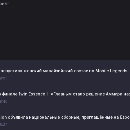
 06:53
 распустила женский малайзийский состав по Mobile Legends:
09:01
 в финале 1win Essence II: «Главным стало решение Аммара н
08:40
ation объявила национальные сборные, приглашённые на Espor
08:34