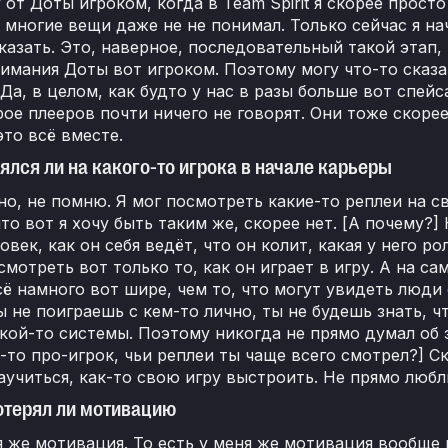
у от Доты игроком, когда в Team Spirit я скорее прост
 многие вещи даже не не понимал. Только сейчас я н
казать. Это, наверное, последовательный такой этап, 
имания Доты вот игроком. Поэтому могу что-то сказат
 Да, в целом, как будто у нас в разы больше вот спейс
рое плееров почти ничего не говорят. Они тоже скоре
то всё вместе.
нялся ли на какого-то игрока в начале карьеры
но, не помню. Я мог посмотреть какие-то реплеи на св
что вот я хочу быть таким же, скорее нет. [А почему?]
ловек, как он себя ведёт, что он колит, какая у него р
смотреть вот только то, как он играет в игру. А на са
сё намного вот шире, чем то, что могут увидеть люд
ы не поиграешь с кем-то лично, ты не будешь знать, ч
кой-то системы. Поэтому никогда не прямо думал об э
-то про-игрок, чьи реплеи ты чаще всего смотрел?] Ск
аучиться, как-то свою игру выстроить. Не прямо любл
потерял ли мотивацию
я же мотивация. То есть у меня же мотивация вообще н