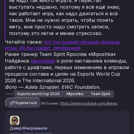
не надо так много играть. Я перестал
выступать недавно, поэтому я всё ещё знаю,
как работает игра, как надо двигаться и всё
такое. Мне не нужно играть, чтобы понять
мету, мне просто надо смотреть записи,
поэтому это легче и менее стрессово.
Читайте также
:
not me оценил личный уровень
игры: «Я бы сказал, пятёрочка»
Ранее тренер Team Spirit Ярослав «Miposhka»
Найдёнов
рассказал
о роли наставника команды,
работе с драфтами, первых изменениях в игровом
процессе состава и целях на Esports World Cup
2026 и The International 2026.
Фото — Adela Sznajder, EWC Foundation.
Теги:
Esports world Cup 2026
Miposhka
Team Spirit
Поделиться
Источник:
https://www.youtube.com/@ewc
Давид Мчедлишвили
Автор · Автор новостей