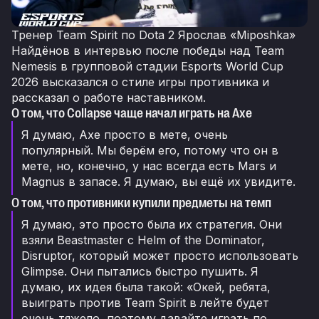
Тренер Team Spirit по Dota 2 Ярослав «Miposhka»
Найдёнов в интервью после победы над Team
Nemesis в групповой стадии Esports World Cup
2026 высказался о стиле игры противника и
рассказал о работе наставником.
О том, что Collapse чаще начал играть на Axe
Я думаю, Axe просто в мете, очень
популярный. Мы берём его, потому что он в
мете, но, конечно, у нас всегда есть Mars и
Magnus в запасе. Я думаю, вы ещё их увидите.
О том, что противники купили предметы на темп
Я думаю, это просто была их стратегия. Они
взяли Beastmaster с Helm of the Dominator,
Disruptor, который может просто использовать
Glimpse. Они пытались быстро пушить. Я
думаю, их идея была такой: «Окей, ребята,
выиграть против Team Spirit в лейте будет
очень тяжело, поэтому давайте играть по