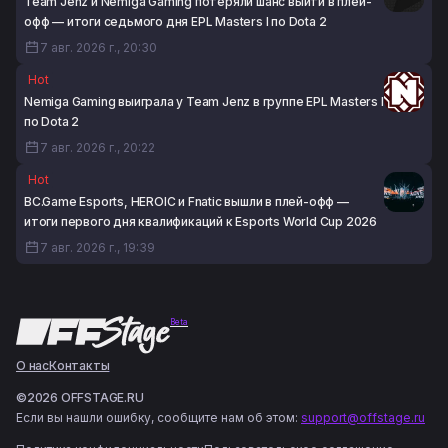
Team Jenz и Nemiga Gaming потеряли шанс выйти в плей-
офф — итоги седьмого дня EPL Masters I по Dota 2
7 авг. 2026 г., 20:30
Hot
Nemiga Gaming выиграла у Team Jenz в группе EPL Masters I
по Dota 2
7 авг. 2026 г., 20:22
Hot
BC.Game Esports, HEROIC и Fnatic вышли в плей-офф —
итоги первого дня квалификаций к Esports World Cup 2026
7 авг. 2026 г., 19:39
Beta
О нас
Контакты
©2026 OFFSTAGE.RU
Если вы нашли ошибку, сообщите нам об этом:
support@offstage.ru