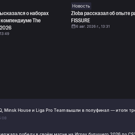
Новость
высказался о наборах
Zloba рассказал об опыте р
 компендиуме The
FISSURE
6 авг. 2026 г., 13:31
 2026
 13:49
, Minsk House и Liga Pro Team вышли в полуфинал — итоги тр
15:08
держала победу в своём матче на Играх будущего 2026 по CS