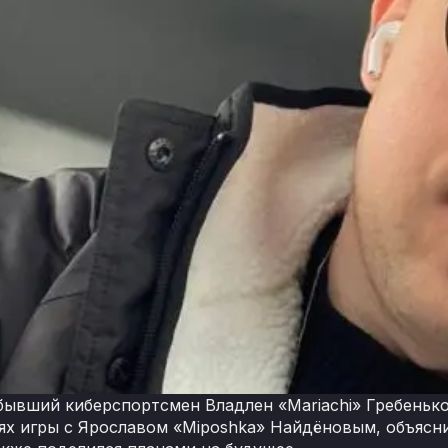
бывший киберспортсмен Владлен «Mariachi» Гребеньков
ях игры с Ярославом «Miposhka» Найдёновым, объясни