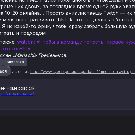
кроме них двоих, за последнее время одной руки хва
а 10–20 онлайна… Просто вниз листаешь Twitch — их
 меня план: развивать TikTok, что-то делать с YouTub
. Я не какой-то фрик, чтобы сразу забрать большую 
играть и подходом.
 также:
watson: «Чтобы в команду попасть, первое нуж
 это топ-10»
лен «Mariachi» Гребеньков.
Miposhka
ься
Источник:
https://www.cybersport.ru/tags/dota-2/mne-ne-nravit-sya
ён Номеровский
р · Автор новостей