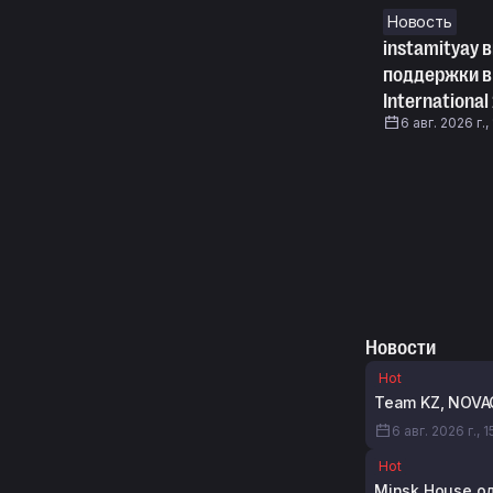
Новость
instamityay 
поддержки в
International
6 авг. 2026 г.,
Новости
Hot
Team KZ, NOVAQ
6 авг. 2026 г., 
Hot
Minsk House о