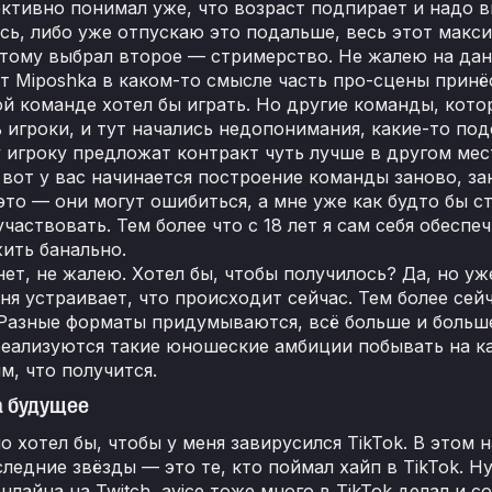
ективно понимал уже, что возраст подпирает и надо в
сь, либо уже отпускаю это подальше, весь этот макс
этому выбрал второе — стримерство. Не жалею на да
т Miposhka в каком-то смысле часть про-сцены принё
ой команде хотел бы играть. Но другие команды, котор
 игроки, и тут начались недопонимания, какие-то под
игроку предложат контракт чуть лучше в другом мест
 вот у вас начинается построение команды заново, за
это — они могут ошибиться, а мне уже как будто бы ст
участвовать. Тем более что с 18 лет я сам себя обесп
жить банально.
ет, не жалею. Хотел бы, чтобы получилось? Да, но уже
ня устраивает, что происходит сейчас. Тем более сей
Разные форматы придумываются, всё больше и больше
реализуются такие юношеские амбиции побывать на ка
, что получится.
а будущее
но хотел бы, чтобы у меня завирусился TikTok. В этом
ледние звёзды — это те, кто поймал хайп в TikTok. Ну,
нлайна на Twitch, avice тоже много в TikTok делал и 