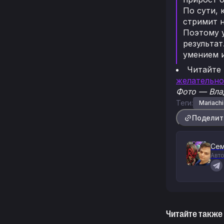
По сути, 
стримит н
Поэтому у
результат
умением 
Читайте
желательно
Фото — Влад
Теги:
Mariachi
Поделит
Сем
Авто
Читайте также