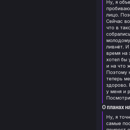
Ну, я объ
пробиваю
лицо. По
Сейчас во
что в так
собрались
молодому 
ливнёт. И
время на 
хотел бы 
и на что 
Поэтому н
теперь ме
здорово. 
у меня и 
Посмотрим
О планах н
Ну, я точ
самые пос
прирост о