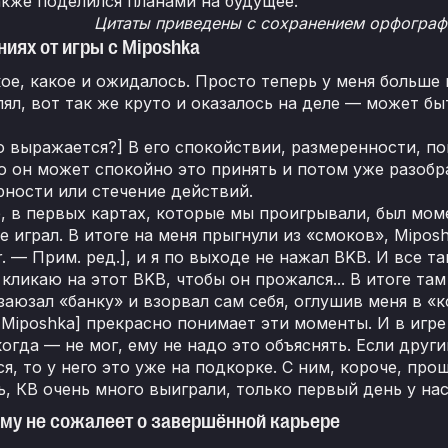
также поделился планами на будущее.
Цитаты приведены с сохранением орфографи
ниях от игры с Miposhka
ое, какое и ожидалось. Просто теперь у меня больше 
ял, вот так же круто и оказалось на деле — может бы
о выражается?] В его спокойствии, размеренности, по
о он может спокойно это принять и потом уже разобра
ности или стечение действий.
 в первых картах, которые мы проигрывали, был момен
de играл. В итоге на меня прыгнули из «смоков», Mipos
r. — Прим. ред.], и я по выходе не нажал BKB. И все т
 кликаю на этот BKB, чтобы он прожался... В итоге там
 заюзал «банку» и взорвал сам себя, оглушив меня в «к
[Miposhka] прекрасно понимает эти моменты. И в игре
когда — не мог, ему не надо это объяснять. Если дру
я, то у него это уже на подкорке. С ним, короче, прощ
, КВ очень много выиграли, только первый день у нас
ему не сожалеет о завершённой карьере