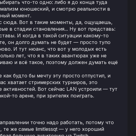
ыбирать что-то одно: либо я до конца туда
имализм юношеский, и смотрю реальности в
нный момент.
с сюда. Вот в такие моменты, да, ощущаешь,
ые в стадии становления... Ну вот представь:
ставы. И когда в такой ситуации какому-то
е, он долго думать не будет — просто тупо
ново. И тут нюанс, что вот у молодых есть
олько лет, что я в таких авантюрах уже не
ечиваю и всё такое, поэтому должен думать ещё
 как будто бы мечту эту просто отпустил, и
час хватает стримерских турниров, это
 активностей. Вот сейчас LAN устроили — тут
кой-то арене, при зрителях поиграть.
 направлении точно надо работать, потому что
 те же самые limitlessqt — у него хороший
собрал большую аудиторию на Twitch.