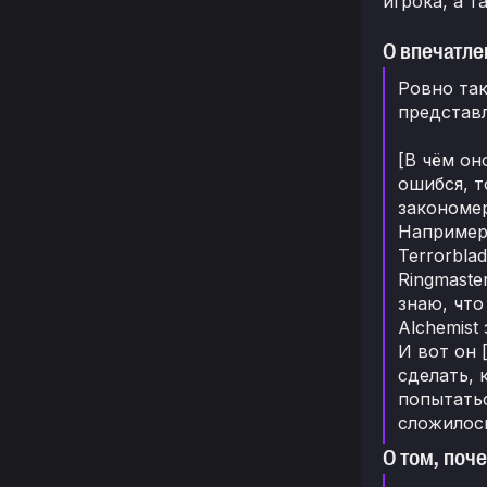
игрока, а 
О впечатле
Ровно так
представл
[В чём он
ошибся, т
закономер
Например,
Terrorbla
Ringmaste
знаю, что
Alchemist
И вот он 
сделать, 
попытатьс
сложилось
О том, поч