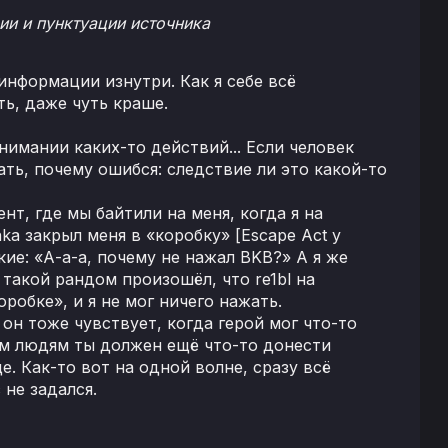
и и пунктуации источника
информации изнутри. Как я себе всё
ть, даже чуть краше.
нимании каких-то действий... Если человек
ть, почему ошибся: следствие ли это какой-то
т, где мы байтили на меня, когда я на
hka закрыл меня в «коробку» [Escape Act у
акие: «А-а-а, почему не нажал BKB?» А я же
 такой рандом произошёл, что re1bl на
оробке», и я не мог ничего нажать.
 он тоже чувствует, когда герой мог что-то
гим людям ты должен ещё что-то донести
е. Как-то вот на одной волне, сразу всё
 не задался.