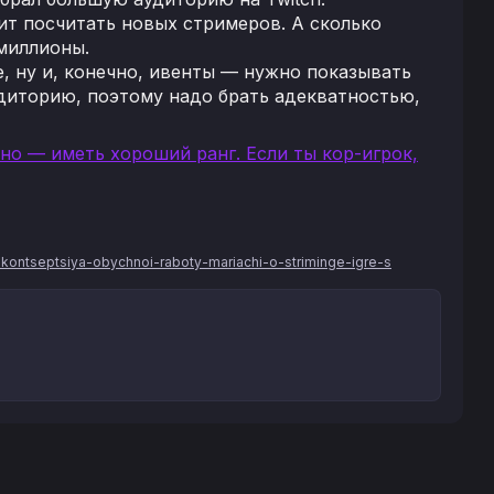
тит посчитать новых стримеров. А сколько
 миллионы.
e, ну и, конечно, ивенты — нужно показывать
аудиторию, поэтому надо брать адекватностью,
но — иметь хороший ранг. Если ты кор-игрок,
-kontseptsiya-obychnoi-raboty-mariachi-o-striminge-igre-s