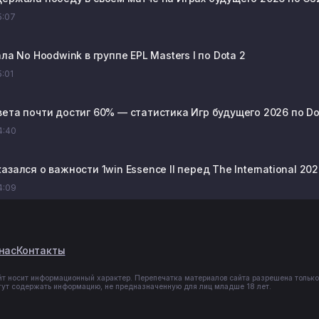
15:07
ала No Hoodwink в группе EPL Masters I по Dota 2
5:01
вета почти достиг 60% — статистика Игр будущего 2026 по Do
14:40
азался о важности 1win Essence II перед The International 20
14:09
нас
Контакты
йт носит информационный характер. Перепечатка материалов сайта разрешена только
гут содержать информацию, не предназначенную для лиц младше 18 лет.