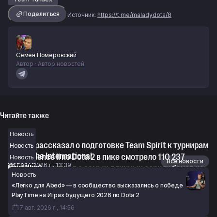
Поделиться
Источник:
https://t.me/maladydota/8
Семён Номеровский
Автор · Автор новостей
Читайте также
Новость
Korb3n рассказал о подготовке Team Spirit к турнирам
Новость
серии The International
1win Essence II по Dota 2 в пике смотрело 110 237
Новость
Новости
Все новости
7 авг. 2026 г., 13:39
зрителей
Noxville рассказал о самых длинных сериях банов на
Новость
7 авг. 2026 г., 13:39
про-сцене Dota 2. Alchemist запрещали 103 раза
«Легко для Abed» — в сообщество высказались о победе
подряд
PlayTime на Играх будущего 2026 по Dota 2
7 авг. 2026 г., 12:54
7 авг. 2026 г., 14:56