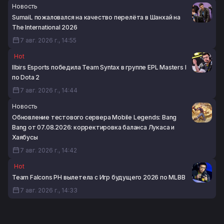
Новость
SumaiL пожаловался на качество перелёта в Шанхай на
The International 2026
7 авг. 2026 г., 14:55
Hot
Ilbirs Esports победила Team Syntax в группе EPL Masters I
по Dota 2
7 авг. 2026 г., 14:44
Новость
Обновление тестового сервера Mobile Legends: Bang
Bang от 07.08.2026: корректировка баланса Лукаса и
Хаябусы
7 авг. 2026 г., 14:42
Hot
Team Falcons PH вылетела с Игр будущего 2026 по MLBB
7 авг. 2026 г., 14:33