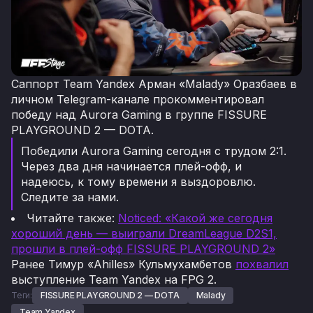
Саппорт Team Yandex Арман «Malady» Оразбаев в
личном Telegram-канале прокомментировал
победу над Aurora Gaming в группе FISSURE
PLAYGROUND 2 — DOTA.
Победили Aurora Gaming сегодня с трудом 2:1.
Через два дня начинается плей-офф, и
надеюсь, к тому времени я выздоровлю.
Следите за нами.
Читайте также:
Noticed: «Какой же сегодня
хороший день — выиграли DreamLeague D2S1,
прошли в плей-офф FISSURE PLAYGROUND 2»
Ранее Тимур «Ahilles» Кульмухамбетов
похвалил
выступление Team Yandex на FPG 2.
Теги:
FISSURE PLAYGROUND 2 — DOTA
Malady
Team Yandex