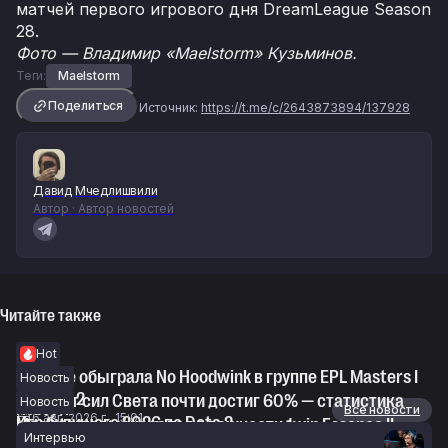
матчей первого игрового дня DreamLeague Season
28.
Фото — Владимир «Maelstorm» Кузьминов.
Теги:
Maelstorm
Поделиться
Источник:
https://t.me/c/2643873894/137928
Давид Мчедлишвили
Автор · Автор новостей
Читайте также
Hot
RE Arise обыграла No Hoodwink в группе EPL Masters I
Новость
по Dota 2
Винрейт сил Света почти достиг 60% — статистика
Новость
Новости
Все новости
6 авг. 2026 г., 15:01
Игр будущего 2026 по Dota 2
Maelstorm высказался о важности 1win Essence II
Интервью
6 авг. 2026 г., 14:40
перед The International 2026