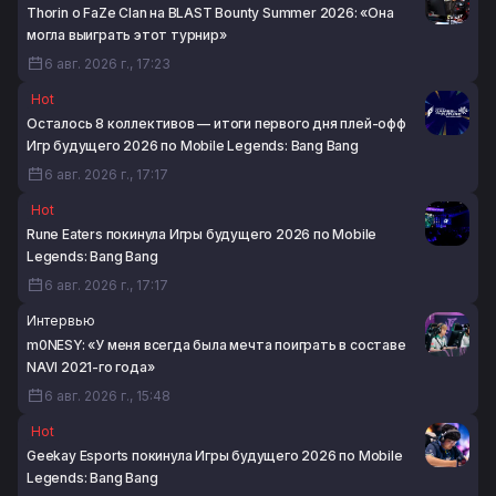
Thorin о FaZe Clan на BLAST Bounty Summer 2026: «Она
6 авг. 2026 г., 14:09
могла выиграть этот турнир»
6 авг. 2026 г., 17:23
Hot
Осталось 8 коллективов — итоги первого дня плей-офф
Игр будущего 2026 по Mobile Legends: Bang Bang
6 авг. 2026 г., 17:17
Hot
Rune Eaters покинула Игры будущего 2026 по Mobile
Legends: Bang Bang
6 авг. 2026 г., 17:17
Интервью
m0NESY: «У меня всегда была мечта поиграть в составе
NAVI 2021-го года»
6 авг. 2026 г., 15:48
Hot
Geekay Esports покинула Игры будущего 2026 по Mobile
Legends: Bang Bang