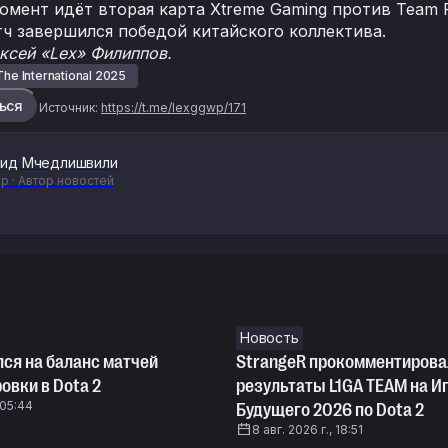
мент идёт вторая карта Xtreme Gaming против Team Fal
ч завершился победой китайского коллектива.
ксей «Lex» Филиппов.
The International 2025
ься
Источник:
https://t.me/lexggwp/171
ид Мчедлишвили
р · Автор новостей
Новость
лся на баланс матчей
StrangeR прокомментирова
овки в Dota 2
результаты L1GA TEAM на И
 05:44
Будущего 2026 по Dota 2
8 авг. 2026 г., 18:51