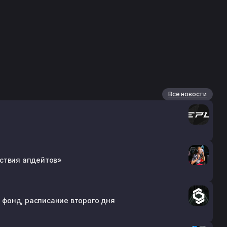
Все новости
утствия апдейтов»
й фонд, расписание второго дня