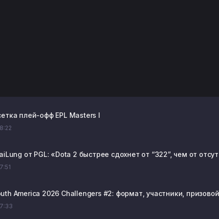
етка плей-офф EPL Masters I
08:22
aiLung от PGL: «Dota 2 быстрее сдохнет от “322”, чем от отс
07:51
th America 2026 Challengers #2: формат, участники, призово
07:33