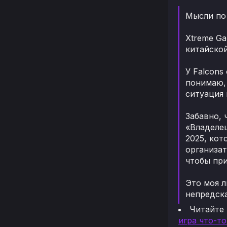
Мысли по
Xtreme Ga
китайской
У Falcons
понимаю, 
ситуация 
Забавно, 
«Владелец
2025, кот
организат
чтобы пр
Это моя л
непредска
Читайте
игра что-т