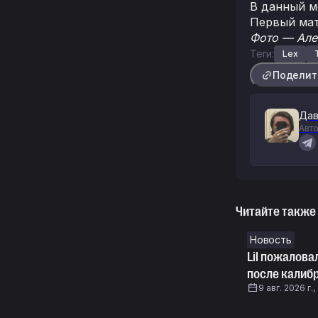
В данный мо
Первый мат
Фото — Але
Теги:
Lex
Поделит
Дав
Авто
Читайте также
Новость
Lil пожалова
после калибр
9 авг. 2026 г.,