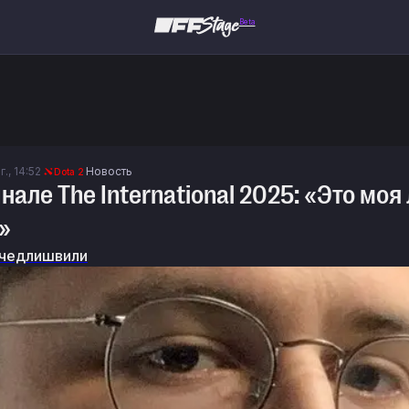
Beta
г., 14:52
Новость
Dota 2
инале The International 2025: «Это мо
»
чедлишвили