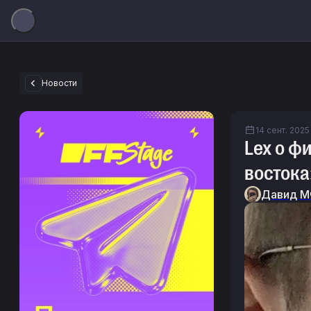
Новости
14 сент. 2025 
Lex о ф
востока
Давид М