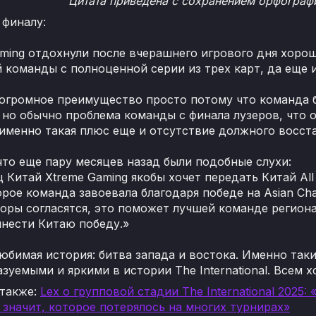
Цитата приведена с сохранением орфографи
 финалу:
ming отдохнули после вчерашнего игрового дня хорошо
 команды с полноценной серии из трех карт, да еще
 огромное преимущество просто потому что команда б
но обычно проблема команды с финала лузеров, что о
именно такая плюс еще и отсутствие должного восста
что еще пару месяцев назад были подобные слухи:
 Китай Xtreme Gaming якобы хочет передать Китай All 
орое команда завоевала благодаря победе на Asian Ch
оры согласятся, это поможет лучшей команде региона 
инести Китаю победу.»
юбимая история: битва запада и востока. Именно так
зуемыми и яркими в истории The International. Всем 
 также:
Lex о групповой стадии The International 2025
о значит, которое потерялось на многих турнирах»