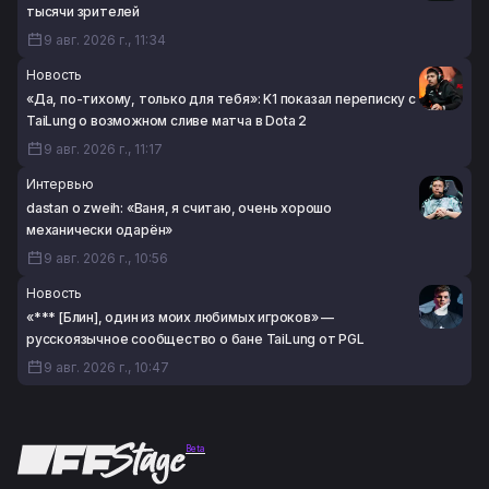
тысячи зрителей
9 авг. 2026 г., 11:34
Новость
«Да, по-тихому, только для тебя»: K1 показал переписку с
TaiLung о возможном сливе матча в Dota 2
9 авг. 2026 г., 11:17
Интервью
dastan о zweih: «Ваня, я считаю, очень хорошо
механически одарён»
9 авг. 2026 г., 10:56
Новость
«*** [Блин], один из моих любимых игроков» —
русскоязычное сообщество о бане TaiLung от PGL
9 авг. 2026 г., 10:47
Beta