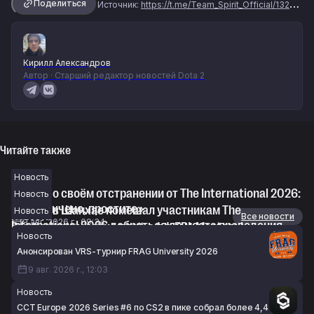
Поделиться
Источник:
https://t.me/Team_Spirit_Official/13239
Кирилл Александров
Автор · Старший редактор новостей Dota 2
Читайте также
Новость
TaiLung о своём отстранении от The International 2026:
Новость
«Всё кончено, простите»
Тайфун в Шанхае помешал участникам The
Новость
Новости
Все новости
9 авг. 2026 г., 09:34
International 2026 добраться до места проведения
Расписание и сетка плей-офф EPL Masters I
Новость
турнира
9 авг. 2026 г., 08:22
Анонсирован VRS-турнир FRAG University 2026
9 авг. 2026 г., 08:59
9 авг. 2026 г., 12:03
Новость
CCT Europe 2026 Series #6 по CS2 в пике собрал более 4,4