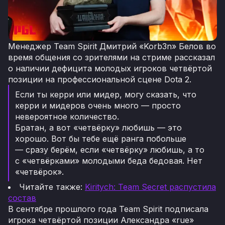
Менеджер Team Spirit Дмитрий «Korb3n» Белов во
время общения со зрителями на стриме рассказал
о наличии дефицита молодых игроков четвёртой
позиции на профессиональной сцене Dota 2.
Если ты керри или мидер, могу сказать, что
керри и мидеров очень много — просто
невероятное количество.
Братан, а вот «четвёрку» любишь — это
хорошо. Вот бы тебе ещё ранга побольше
— сразу берём, если «четвёрку» любишь, а то
с «четвёрками» молодыми беда бедовая. Нет
«четвёрок».
Читайте также:
Kiritych: Team Secret распустила
состав
В сентябре прошлого года Team Spirit подписала
игрока четвёртой позиции Александра «rue»