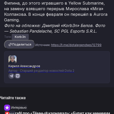
Филина, до этого игравшего в Yellow Submarine,
на замену взявшего перерыв Мирослава «Mira»
Колпакова. В конце февраля он перешёл в Aurora
Gaming.
Фото на обложке: Дмитрий «Korb3n» Белов. Фото
— Sebastian Pandelache
,
SC PGL Esports S.R.L.
Теги:
Korb3n
Поделиться
Источник:
https://t.me/dotalegendwp/12799
Кирилл Александров
Автор · Старший редактор новостей Dota 2
Читайте также
Интервью
syndereN про «Тёмный карнавал»: «Будет как минимум
Hot