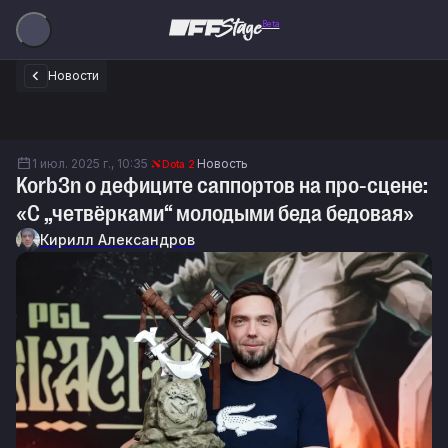
Beta
Новости
1 июл. 2025 г., 10:35
Новость
Dota 2
Korb3n о дефиците саппортов на про-сцене:
«С „четвёрками“ молодыми беда бедовая»
Кирилл Александров