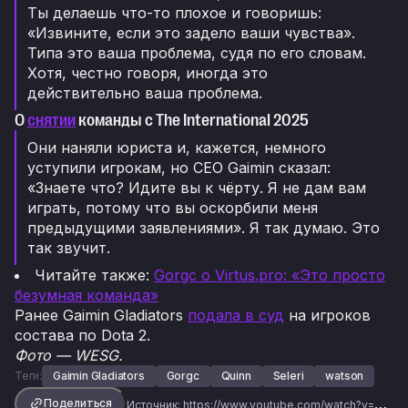
Ты делаешь что-то плохое и говоришь:
«Извините, если это задело ваши чувства».
Типа это ваша проблема, судя по его словам.
Хотя, честно говоря, иногда это
действительно ваша проблема.
О
снятии
команды с The International 2025
Они наняли юриста и, кажется, немного
уступили игрокам, но CEO Gaimin сказал:
«Знаете что? Идите вы к чёрту. Я не дам вам
играть, потому что вы оскорбили меня
предыдущими заявлениями». Я так думаю. Это
так звучит.
Читайте также:
Gorgc о Virtus.pro: «Это просто
безумная команда»
Ранее Gaimin Gladiators
подала в суд
на игроков
состава по Dota 2.
Фото — WESG.
Теги:
Gaimin Gladiators
Gorgc
Quinn
Seleri
watson
Поделиться
Источник:
https://www.youtube.com/watch?v=t0j0YkZp5As