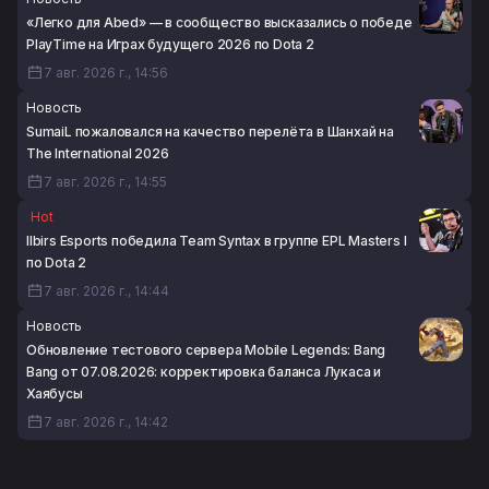
«Легко для Abed» — в сообщество высказались о победе
PlayTime на Играх будущего 2026 по Dota 2
7 авг. 2026 г., 14:56
Новость
SumaiL пожаловался на качество перелёта в Шанхай на
The International 2026
7 авг. 2026 г., 14:55
Hot
Ilbirs Esports победила Team Syntax в группе EPL Masters I
по Dota 2
7 авг. 2026 г., 14:44
Новость
Обновление тестового сервера Mobile Legends: Bang
Bang от 07.08.2026: корректировка баланса Лукаса и
Хаябусы
7 авг. 2026 г., 14:42