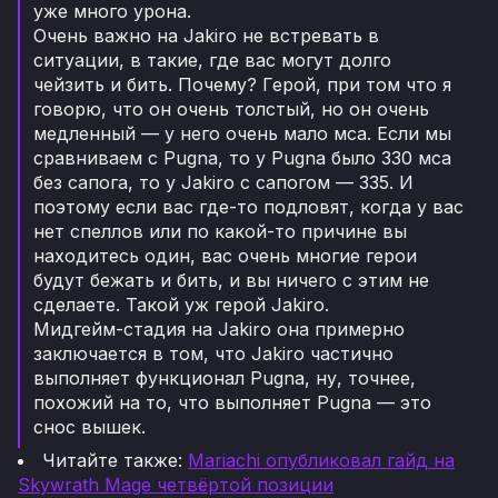
уже много урона.
Очень важно на Jakiro не встревать в
ситуации, в такие, где вас могут долго
чейзить и бить. Почему? Герой, при том что я
говорю, что он очень толстый, но он очень
медленный — у него очень мало мса. Если мы
сравниваем с Pugna, то у Pugna было 330 мса
без сапога, то у Jakiro с сапогом — 335. И
поэтому если вас где-то подловят, когда у вас
нет спеллов или по какой-то причине вы
находитесь один, вас очень многие герои
будут бежать и бить, и вы ничего с этим не
сделаете. Такой уж герой Jakiro.
Мидгейм-стадия на Jakiro она примерно
заключается в том, что Jakiro частично
выполняет функционал Pugna, ну, точнее,
похожий на то, что выполняет Pugna — это
снос вышек.
Читайте также:
Mariachi опубликовал гайд на
Skywrath Mage четвёртой позиции