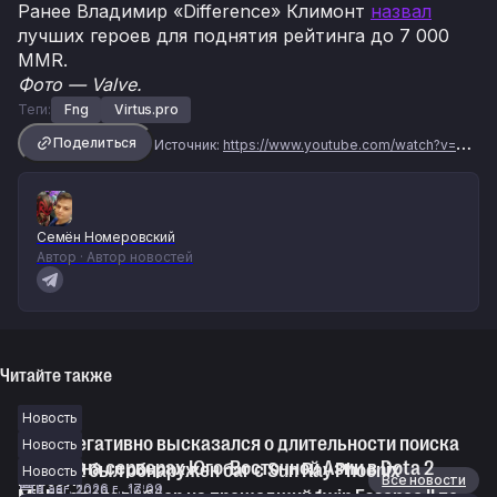
Ранее Владимир «Difference» Климонт
назвал
лучших героев для поднятия рейтинга до 7 000
MMR.
Фото — Valve.
Теги:
Fng
Virtus.pro
Поделиться
Источник:
https://www.youtube.com/watch?v=yZ6e92b29OY
Семён Номеровский
Автор · Автор новостей
Читайте также
Новость
Davai негативно высказался о длительности поиска
Новость
матчей на серверах Юго-Восточной Азии в Dota 2
В Dota 2 был обнаружен баг с Sun Ray Phoenix
Новость
Новости
Все новости
8 авг. 2026 г., 17:09
8 авг. 2026 г., 16:34
Misha сделал обзор на прошедший 1win Essence II по