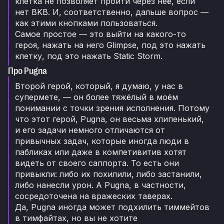
клетка не позволяет пройти через неё, если
нет BKB. И, соответственно, дальше вопрос —
как этими кнопками пользоваться.
Самое простое — это выйти на какого-то
героя, нажать на него Glimpse, под это нажать
клетку, под это нажать Static Storm.
Про Pugna
Второй герой, который, я думаю, у нас в
супермете, — он более тяжёлый в моём
понимании с точки зрения исполнения. Потому
что этот герой, Pugna, он весьма хлипенький,
и его задачи немного отличаются от
привычных задач, которые иногда люди в
пабликах или даже в компетивитив хотят
видеть от своего саппорта. То есть они
привыкли: либо их похилили, либо застанили,
либо нанесли урон. А Pugna, в частности,
сосредоточена на вражеских таверах.
Да, Pugna иногда может подхилить тиммейтов
в тимфайтах, но вы не хотите