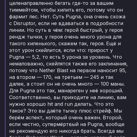
целенаправленно бегать где-то за вашим
тиммейтом, чтобы хилить его, потому что он
фармит лес. Нет. Суть Pugna, она очень схожа
с Disruptor, если не вдаваться в подробности
линии. Но суть в чём: герой быстрый, у героя
рендж тычки, у героя очень много урона для
такого хиленького, скажем так, героя. Ещё и
этот урон скейлится, если что: прирост у
Pugna — 5,2, то есть 5 урона за уровень. Что
немаловажно, скейлятся также его заклинания,
потому что Nether Blast на первом наносит 95,
на втором — 170, на третьем — 245 и так
далее, а стоит он не очень много — 100 маны.
Для Pugna это так, манареген у неё хороший.
Соответственно, вы приходите на линию, вам
нужно хорошо hit and run делать. Что это
такое? Это вы даёте тычку плюс стрейф. Мы
берём аспект, который очень важен. Второй,
если честно, супермёртвый на Pugna, вообще
не рекомендую его никогда брать. Всегда мы