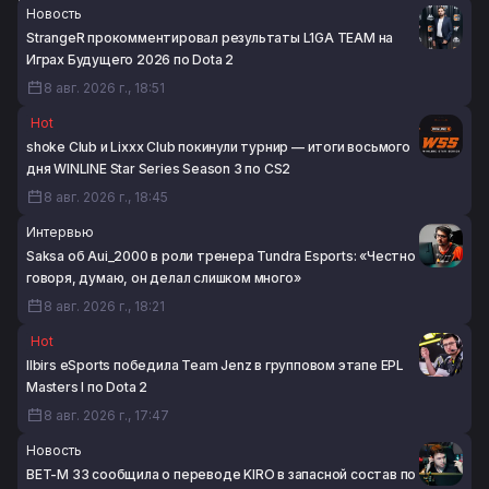
Новость
Dota 2
StrangeR прокомментировал результаты L1GA TEAM на
8 авг. 2026 г., 16:09
Играх Будущего 2026 по Dota 2
8 авг. 2026 г., 18:51
Hot
shoke Club и Lixxx Club покинули турнир — итоги восьмого
дня WINLINE Star Series Season 3 по CS2
8 авг. 2026 г., 18:45
Интервью
Saksa об Aui_2000 в роли тренера Tundra Esports: «Честно
говоря, думаю, он делал слишком много»
8 авг. 2026 г., 18:21
Hot
Ilbirs eSports победила Team Jenz в групповом этапе EPL
Masters I по Dota 2
8 авг. 2026 г., 17:47
Новость
BET-M 33 сообщила о переводе KIRO в запасной состав по