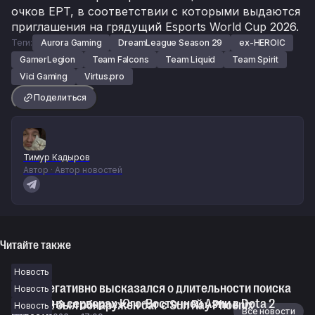
очков EPT, в соответствии с которыми выдаются
приглашения на грядущий Esports World Cup 2026.
Теги:
Aurora Gaming
DreamLeague Season 29
ex-HEROIC
GamerLegion
Team Falcons
Team Liquid
Team Spirit
Vici Gaming
Virtus.pro
Поделиться
Тимур Кадыров
Автор · Автор новостей
Читайте также
Новость
Davai негативно высказался о длительности поиска
Новость
матчей на серверах Юго-Восточной Азии в Dota 2
В Dota 2 был обнаружен баг с Sun Ray Phoenix
Новость
Новости
Все новости