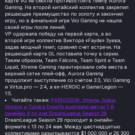
карте VG не смогла противостоять темпу Aurora
Gaming. На второй китайский коллектив закрепил
решающее преимущество по золоту и закончил
игру, но в финальной игре Vici Gaming не нашла
своей игры после линий.
VP одержала победу на первой карте, а во
второй игре коллектив Виктора «Fayde» Зуева,
задав мощный темп, сравнял счёт встречи. На
решающей карте GL поставила точку в серии.
Таким образом, Team Falcons, Team Spirit и Team
Liquid, Xtreme Gaming гарантировали себе места в
верхней сетке плей-офф, Aurora Gaming
продолжит выступление со счётом 3:3, Vici Gaming
и Virtus.pro — 2:4, а ex-HEROIC и GamerLegion —
1:5.
Читайте также:
PARIVISION, Xtreme, Natus
Vincere и Tundra Esports выиграли матчи 1-й
линейки 4-го дня DreamLeague Season 29
DreamLeague Season 29 проходит в онлайн-
формате с 13 по 24 мая. Между шестнадцатью
коллективами разыгрываются $1 000 000 и 28 300