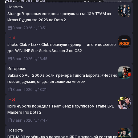
8 авг. 2026 г., 17:09
8 авг. 2026 г., 16:34
Misha сделал обзор на прошедший 1win Essence II по
Новость
Dota 2
StrangeR прокомментировал результаты L1GA TEAM на
8 авг. 2026 г., 16:09
Играх Будущего 2026 по Dota 2
8 авг. 2026 г., 18:51
Hot
shoke Club и Lixxx Club покинули турнир — итоги восьмого
дня WINLINE Star Series Season 3 по CS2
8 авг. 2026 г., 18:45
Интервью
Saksa об Aui_2000 в роли тренера Tundra Esports: «Честно
говоря, думаю, он делал слишком много»
8 авг. 2026 г., 18:21
Hot
Ilbirs eSports победила Team Jenz в групповом этапе EPL
Masters I по Dota 2
8 авг. 2026 г., 17:47
Новость
BET-M 33 сообщила о переводе KIRO в запасной состав по