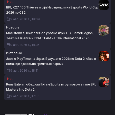
Hot
BIG, K27, 100 Thieves и JijieHao прошли на Esports World Cup
2026 по CS2
9 авг. 2026 г., 19:09
Новость
Maelstorm высказался об уровне игры OG, GamerLegion,
Team Resilience и L1GA TEAM на The International 2026
9 авг. 2026 г., 18:35
Интервью
Jabz о PlayTime на Играх Будущего 2026 по Dota 2: «Все в
команде довольно приятные парни»
9 авг. 2026 г., 18:11
Hot
Rune Eaters победила Ilbirs eSports в групповом этапе EPL
Masters I по Dota 2
9 авг. 2026 г., 17:50