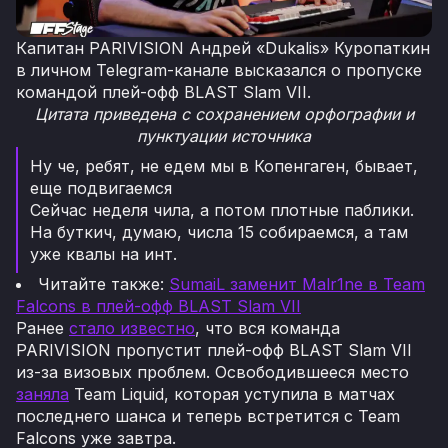
Капитан PARIVISION Андрей «Dukalis» Куропаткин
в личном Telegram-канале высказался о пропуске
командой плей-офф BLAST Slam VII.
Цитата приведена с сохранением орфографии и
пунктуации источника
Ну че, ребят, не едем мы в Копенгаген, бывает,
еще подвигаемся
Сейчас неделя чила, а потом плотные паблики.
На буткич, думаю, числа 15 собираемся, а там
уже квалы на инт.
Читайте также:
SumaiL заменит Malr1ne в Team
Falcons в плей-офф BLAST Slam VII
Ранее
стало известно
, что вся команда
PARIVISION пропустит плей-офф BLAST Slam VII
из-за визовых проблем. Освободившееся место
заняла
Team Liquid, которая уступила в матчах
последнего шанса и теперь встретится с Team
Falcons уже завтра.