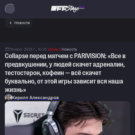
Beta
Новости
18 июл. 2025 г., 10:20
Новость
Dota 2
Collapse перед матчем с PARIVISION: «Все в
предвкушении, у людей скачет адреналин,
тестостерон, кофеин — всё скачет
буквально, от этой игры зависит вся наша
жизнь»
Кирилл Александров