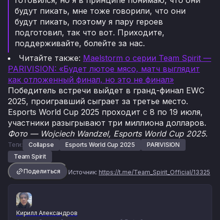
готовился, но я в принципе понимаю, что они
будут пикать, мне тоже говорили, что они
будут пикать, поэтому я пару героев
подготовил, так что вот. Приходите,
поддерживайте, болейте за нас.
Читайте также:
Maelstorm о серии Team Spirit —
PARIVISION: «Будет лютое мясо, матч выглядит
как отложенный финал, но это не финал»
Победитель встречи выйдет в гранд-финал EWC
2025, проигравший сыграет за третье место.
Esports World Cup 2025 проходит с 8 по 19 июля,
участники разыгрывают три миллиона долларов.
Фото — Wojciech Wandzel, Esports World Cup 2025.
Теги:
Collapse
Esports World Cup 2025
PARIVISION
Team Spirit
Поделиться
Источник:
https://t.me/Team_Spirit_Official/13325
Кирилл Александров