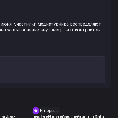
о 7 июня, участники медиатурнира распределяют
она за выполнение внутриигровых контрактов.
Интервью
am Jenz
syndereN про сброс рейтинга в Dota