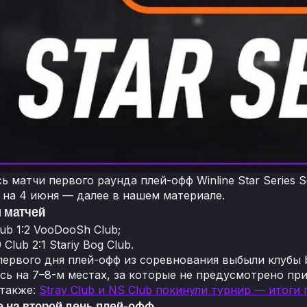
ь матчи первого раунда плей-офф Winline Star Series 
 на 4 июня — далее в нашем материале.
 матчей
lub 1:2 VooDooSh Club;
 Club 2:1 Stariy Bog Club.
первого дня плей-офф из соревнования выбыли клубы by
сь на 7–8-м местах, за которые не предусмотрено пр
 также:
Stray Club и NS Club покинули турнир — итоги г
 на второй день плей-офф