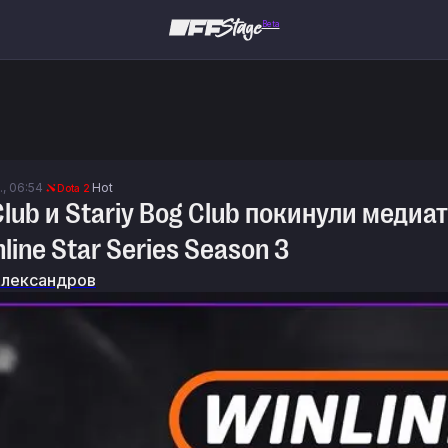
Beta
., 06:54
Hot
Dota 2
Club и Stariy Bog Club покинули медиа
line Star Series Season 3
Александров