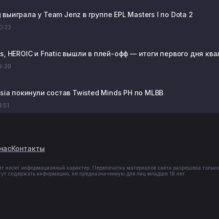
выиграла у Team Jenz в группе EPL Masters I по Dota 2
20:22
s, HEROIC и Fnatic вышли в плей-офф — итоги первого дня ква
19:39
osia покинули состав Twisted Minds PH по MLBB
8:51
нас
Контакты
йт носит информационный характер. Перепечатка материалов сайта разрешена только
гут содержать информацию, не предназначенную для лиц младше 18 лет.