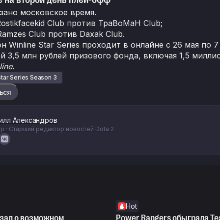
азано московское время.
Rostikfacekid Club против TpaBoMaH Club;
Ramzes Club против Daxak Club.
н Winline Star Series проходит в онлайне с 26 мая п
й 3,5 млн рублей призового фонда, включая 1,5 милли
ine.
Star Series Season 3
ься
илл Александров
р · Старший редактор новостей Dota 2
Hot
азал о возможном
Power Rangers обыграла Te