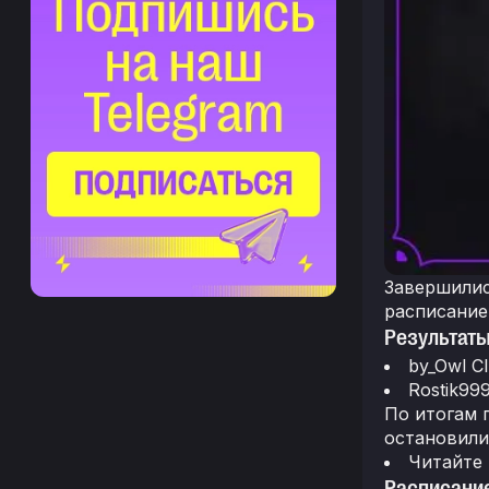
Завершилис
расписание
Результаты
by_Owl C
Rostik999
По итогам 
остановили
Читайте
Расписание