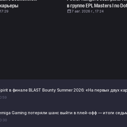
 карьеры
в группе EPL Masters I по Do
 17:29
7 авг. 2026 г., 17:24
pirit в финале BLAST Bounty Summer 2026: «На первых двух к
20:59
emiga Gaming потеряли шанс выйти в плей-офф — итоги седьмог
20:30