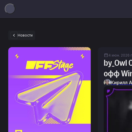
Новости
4 июн. 2026 г
by_Owl 
офф Win
Кирилл 