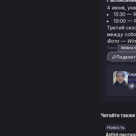
4 июня, ук
15:30 — 
19:00 — 
Третий сезо
между собо
Фото — Winl
Теги:
Winline 
Поделит
Кир
Авто
Читайте также
Новость
Astini расск