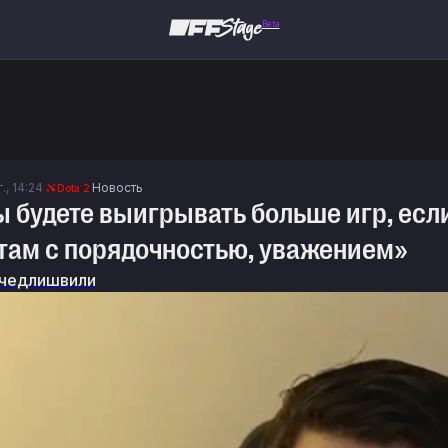
Beta
., 14:24
Новость
Dota 2
ы будете выигрывать больше игр, есл
ам с порядочностью, уважением»
чедлишвили