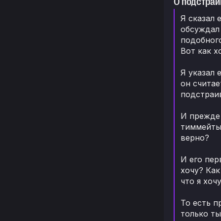
О подстраи
Я сказал 
обсуждал 
подобного
Вот как х
Я указал 
он считае
подстраив
И прежде 
тиммейты 
верно?
И его пер
хочу? Как
что я хоч
То есть п
только ты