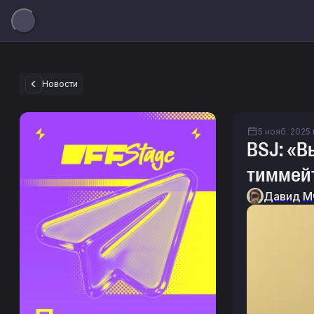
Новости
5 нояб. 2025 г
BSJ: «В
тиммейт
Давид М