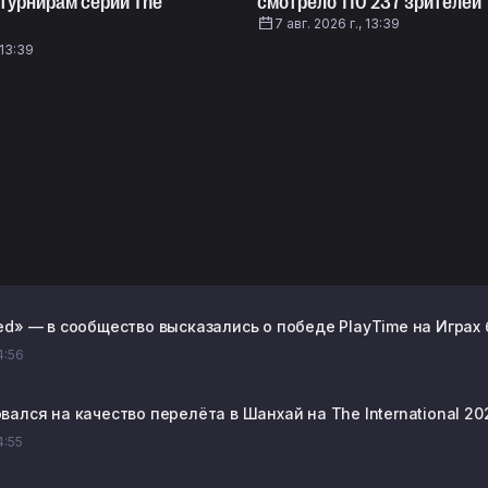
к турнирам серии The
смотрело 110 237 зрителей
7 авг. 2026 г., 13:39
 13:39
ed» — в сообщество высказались о победе PlayTime на Играх 
14:56
ался на качество перелёта в Шанхай на The International 20
4:55