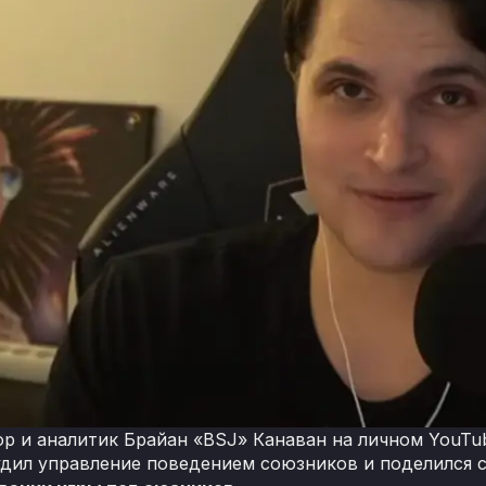
р и аналитик Брайан «BSJ» Канаван на личном YouTub
судил управление поведением союзников и поделился 