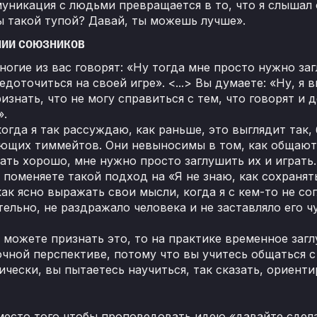
уникация с людьми превращается в то, что я слышал о
ы такой тупой? Давай, ты можешь лучше».
нии союзников
ногие из вас говорят: «Ну тогда мне просто нужно за
едоточиться на своей игре». <...> Вы думаете: «Ну, я 
ризнать, что не могу справиться с тем, что говорят и
».
огда я так рассуждаю, как раньше, это выглядит так, 
щих тиммейтов. Они невыносимы в том, как общаются
рать хорошо, мне нужно просто заглушить их и играть.
 поменяете такой подход на «Я не знаю, как сохранят
как ясно выражать свои мысли, когда я с кем-то не сог
ельно, не раздражало человека и не заставляло его ч
 можете признать это, то на практике временное за
чной перспективе, потому что вы учитесь общаться с
ически, вы пытаетесь научиться, так сказать, ориенти
место того чтобы проповедовать идею «давайте сдела