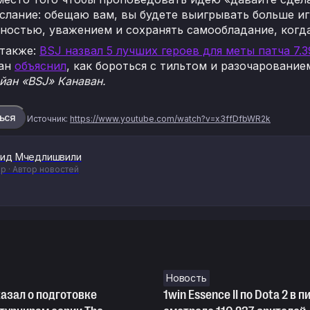
слание: обещаю вам, вы будете выигрывать больше иг
ностью, уважением и сохранять самообладание, когда
 также:
BSJ назвал 5 лучших героев для меты патча 7.3
йан
объяснил
, как бороться с тильтом и разочарованием
йан «BSJ» Канаван.
ься
Источник:
https://www.youtube.com/watch?v=x3ffDfbWR2k
ид Мчедлишвили
р · Автор новостей
Новость
азал о подготовке
1win Essence II по Dota 2 в п