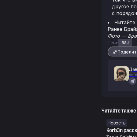
другое по
с порядоч
Читайте
Ранее Бра
Фото — Бра
Теги:
BSJ
Поделит
Дав
Авто
Читайте также
Новость
Korb3n расск