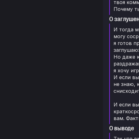
твоя комм
Почему т
О заглуше
И тогда м
могу соср
я готов п
заглушаю
Но даже к
раздражаю
я хочу иг
И если вы
не знаю, 
снисходит
И если вы
краткосро
вам. Факт
О выводе
Так что в