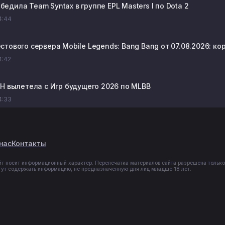
победила Team Syntax в группе EPL Masters I по Dota 2
14:44
стового сервера Mobile Legends: Bang Bang от 07.08.2026: к
14:42
PH вылетела с Игр будущего 2026 по MLBB
14:33
нас
Контакты
йт носит информационный характер. Перепечатка материалов сайта разрешена только
гут содержать информацию, не предназначенную для лиц младше 18 лет.