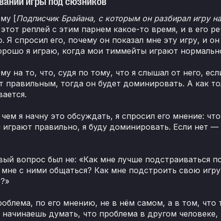
вании игры под сюзников
ему [
Подписчик
Брайана, с которым он разбирал игру на
этот реплей с этим парнем какое-то время, и в его р
. Я спросил его, почему он показал мне эту игру, и о
орошо я играю, когда мои тиммейты играют нормально
ему на то, что, судя по тому, что я слышал от него, ес
т правильным, тогда он будет доминировать. А как то
ается.
чем я начну это обсуждать, я спросил его мнение: чт
играют правильно, я буду доминировать. Если нет — 
вый вопрос был не: «Как мне лучше подстраиваться по
 мне с ними общаться? Как мне подстроить свою игру?
у?»
роблема, по его мнению, не в нём самом, а в том, что
 начинаешь думать, что проблема в другом человеке, 