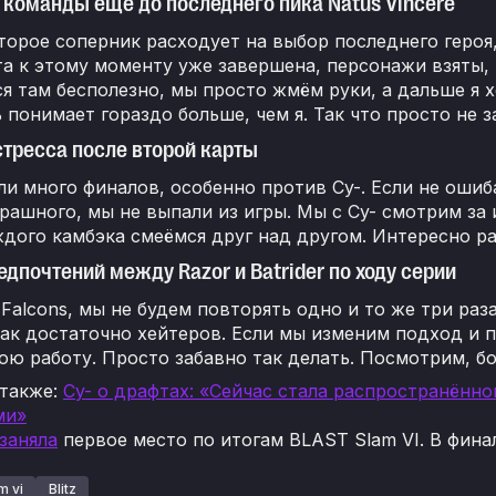
т команды ещё до последнего пика Natus Vincere
торое соперник расходует на выбор последнего героя
а к этому моменту уже завершена, персонажи взяты, 
я там бесполезно, мы просто жмём руки, а дальше я х
ь понимает гораздо больше, чем я. Так что просто не
стресса после второй карты
и много финалов, особенно против Cy-. Если не ошиб
рашного, мы не выпали из игры. Мы с Cy- смотрим за 
дого камбэка смеёмся друг над другом. Интересно ра
едпочтений между Razor и Batrider по ходу серии
Falcons, мы не будем повторять одно и то же три раз
так достаточно хейтеров. Если мы изменим подход и п
ою работу. Просто забавно так делать. Посмотрим, бо
 также:
Cy- о драфтах: «Сейчас стала распространённо
ми»
заняла
первое место по итогам BLAST Slam VI. В финал
m vi
Blitz