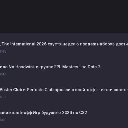
The International 2026 спустя неделю продаж наборов достиг
18:48
ила No Hoodwink в группе EPL Masters I по Dota 2
18:44
, Buster Club и Perfecto Club прошли в плей-офф — итоги шесто
8:13
сание плей-офф Игр будущего 2026 по CS2
18:00