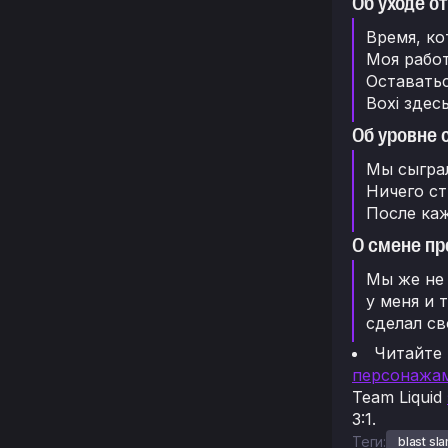
Об уходе о
Время, ко
Моя работ
Оставатьс
Boxi здес
Об уровне 
Мы сыграл
Ничего ст
После каж
О смене пр
Мы же не 
у меня и 
сделал св
Читайте
персонажа
Team Liquid
3:1.
Теги:
blast sla