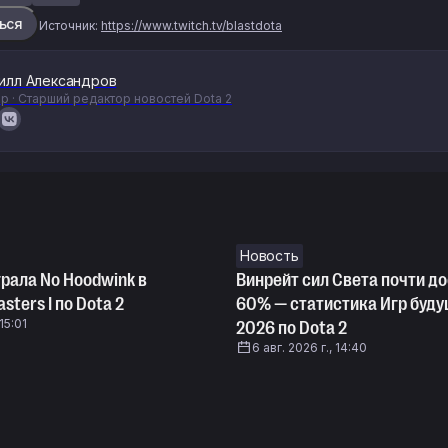
ься
Источник:
https://www.twitch.tv/blastdota
илл Александров
р · Старший редактор новостей Dota 2
Новость
грала No Hoodwink в
Винрейт сил Света почти до
sters I по Dota 2
60% — статистика Игр буд
 15:01
2026 по Dota 2
6 авг. 2026 г., 14:40