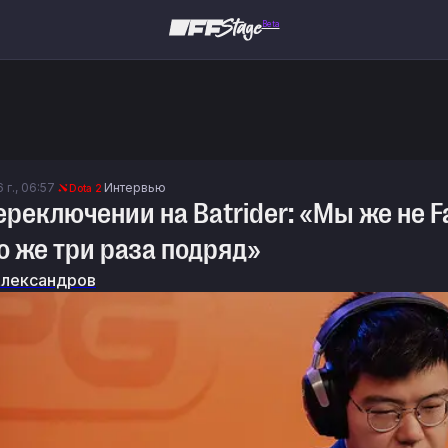
Beta
 г., 06:57
Интервью
Dota 2
 переключении на Batrider: «Мы же не 
то же три раза подряд»
Александров