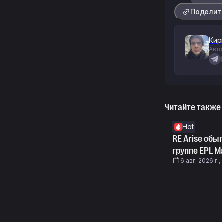
Поделит
Кир
Авто
Читайте также
Hot
RE Arise обы
группе EPL Ma
6 авг. 2026 г.,