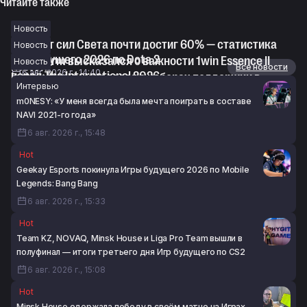
Читайте также
Новость
Винрейт сил Света почти достиг 60% — статистика
Новость
Игр будущего 2026 по Dota 2
Maelstorm высказался о важности 1win Essence II
Новость
Новости
Все новости
6 авг. 2026 г., 14:40
перед The International 2026
instamityay высказался о наборах поддержки в
Интервью
6 авг. 2026 г., 14:09
компендиуме The International 2026
m0NESY: «У меня всегда была мечта поиграть в составе
6 авг. 2026 г., 13:49
NAVI 2021-го года»
6 авг. 2026 г., 15:48
Hot
Geekay Esports покинула Игры будущего 2026 по Mobile
Legends: Bang Bang
6 авг. 2026 г., 15:33
Hot
Team KZ, NOVAQ, Minsk House и Liga Pro Team вышли в
полуфинал — итоги третьего дня Игр будущего по CS2
6 авг. 2026 г., 15:08
Hot
Minsk House одержала победу в своём матче на Играх