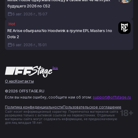
будущего 2026 по CS2
6 авг. 2026 г., 15:07
Hot
RE Arise обыграла No Hoodwink в группе EPL Masters I по
Dota 2
6 авг. 2026 г., 15:01
Beta
О нас
Контакты
©2026 OFFSTAGE.RU
Если вы нашли ошибку, сообщите нам об этом:
support@offstage.ru
Политика конфиденциальности
Пользовательское соглашение
Сайт носит информационный характер. Перепечатка материалов сайта
разрешена только с активной ссылкой на первоисточник. Отдельные
материалы сайта могут содержать информацию, не предназначенную
для лиц младше 18 лет.