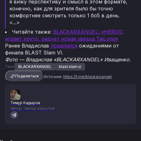
я вижу перспективу и смысл в этом формате,
конечно, как для зрителя было бы точно
комфортнее смотреть только 1 бо5 в день.
<...>
Читайте также:
BLACKARXANGEL: «HEROIC
играет круто, радует новая звезда TaiLung»
Ранее Владислав
поделился
ожиданиями от
финала BLAST Slam VI.
Фото — Владислав «BLACKARXANGEL» Иващенко.
Теги:
BLACKARXANGEL
blast slam vi
Поделиться
Источник:
https://t.me/blackarxangel
Тимур Кадыров
Автор · Автор новостей