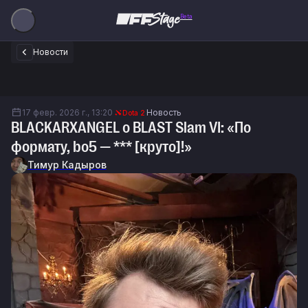
Beta
Новости
17 февр. 2026 г., 13:20
Новость
Dota 2
BLACKARXANGEL о BLAST Slam VI: «По
формату, bo5 — *** [круто]!»
Тимур Кадыров