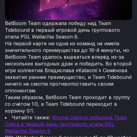
BetBoom Team одержала победу над Team
Tidebound в первый игровой день группового
этапа PGL Wallachia Season 6.
На первой карте ни одна из команд не имела
значительного преимущества до 16-й минуты, но
BetBoom Team удалось вырваться вперёд из-за
нескольких выгодных драк и победить. Во второй
игре коллектив Владислава «Kataomi`» Семёнова
захватил раннее преимущество, и Team Tidebound
ничего не смогла противопоставить своим
оппонентам.
Таким образом, BetBoom Team проходит в группу
со счётом 1:0, а Team Tidebound переходит в
корзину 0:1.
Читайте также:
Xtreme Gaming победила Team
Cobra в первый день группового этапа PGL
Wallachia Season 6