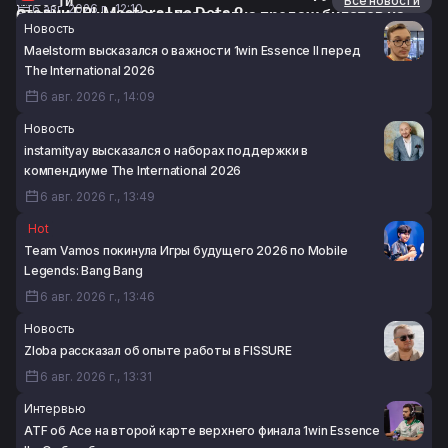
Новости
Все новости
6 авг. 2026 г., 12:10
стадии EPL Masters I по Dota 2
Завтра откроется вторая волна продаж билетов на
Новость
6 авг. 2026 г., 11:38
The International 2026
Maelstorm высказался о важности 1win Essence II перед
6 авг. 2026 г., 09:56
The International 2026
6 авг. 2026 г., 14:09
Новость
instamityay высказался о наборах поддержки в
компендиуме The International 2026
6 авг. 2026 г., 13:49
Hot
Team Vamos покинула Игры будущего 2026 по Mobile
Legends: Bang Bang
6 авг. 2026 г., 13:46
Новость
Zloba рассказал об опыте работы в FISSURE
6 авг. 2026 г., 13:31
Интервью
ATF об Ace на второй карте верхнего финала 1win Essence