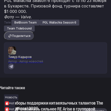
PGL Wallachia Season 6 проходит с 15 по 23 ноября
в Бухаресте. Призовой фонд турнира составляет
$1 000 000.
Фото — Valve.
Теги:
BetBoom Team
PGL Wallachia Season 6
Team Tidebound
Поделиться
Тимур Кадыров
Автор · Автор новостей
Читайте также
Новость
Все наборы поддержки китаеязычных талантов The
Hot
International 2026
Level UP оказалась сильнее RE Arise в групповой
Hot