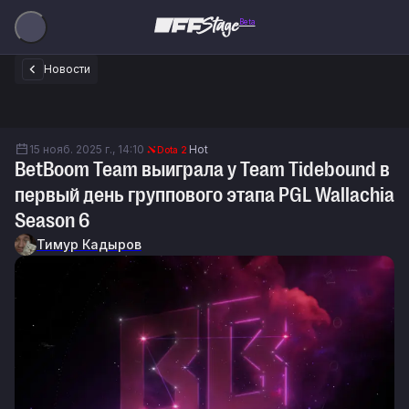
Beta
Новости
15 нояб. 2025 г., 14:10
Hot
Dota 2
BetBoom Team выиграла у Team Tidebound в
первый день группового этапа PGL Wallachia
Season 6
Тимур Кадыров