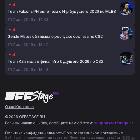
Hot
Team Falcons PH вылетела с Игр будущего 2026 по MLBB
7 авг. 2026 г., 14:33
Hot
Gentle Mates объявила о роспуске состава по CS2
7 авг. 2026 г., 13:57
Hot
Team KZ вышла в финал Игр будущего 2026 по CS2
7 авг. 2026 г., 13:43
Beta
О нас
Контакты
©2026 OFFSTAGE.RU
Если вы нашли ошибку, сообщите нам об этом:
support@offstage.ru
Политика конфиденциальности
Пользовательское соглашение
Сайт носит информационный характер. Перепечатка материалов сайта