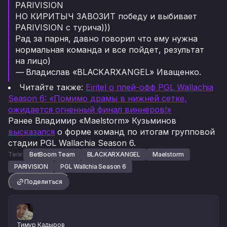
PARIVISION
НО КИРИТЫЧ ЗАВОЗИТ победу и выбивает
PARIVISION с турича)))
Рад за парня, давно говорил что ему нужна
нормальная команда и все пойдет, результат
на лицо)
—
Владислав «BLACKARXANGEL» Иващенко.
Читайте также:
Eiritel о плей-офф PGL Wallachia
Season 6: «Помимо драмы в нижней сетке,
ожидается огненный финал виннеров!»
Ранее Владимир «Maelstorm» Кузьминов
высказался
о форме команд по итогам групповой
стадии PGL Wallachia Season 6.
Теги:
BetBoom Team
BLACKARXANGEL
Maelstorm
PARIVISION
PGL Wallchia Season 6
Поделиться
Тимур Кадыров