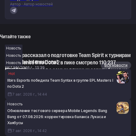
Автор · Автор новостей
Читайте также
Новость
Korb3n рассказал о подготовке Team Spirit к турнирам
Новость
серии The International
1win Essence II по Dota 2 в пике смотрело 110 237
Новость
Новости
Все новости
7 авг. 2026 г., 13:39
зрителей
Noxville рассказал о самых длинных сериях банов на
Hot
7 авг. 2026 г., 13:39
про-сцене Dota 2. Alchemist запрещали 103 раза
Ilbirs Esports победила Team Syntax в группе EPL Masters I
подряд
по Dota 2
7 авг. 2026 г., 12:54
7 авг. 2026 г., 14:44
Новость
Обновление тестового сервера Mobile Legends: Bang
Bang от 07.08.2026: корректировка баланса Лукаса и
Хаябусы
7 авг. 2026 г., 14:42