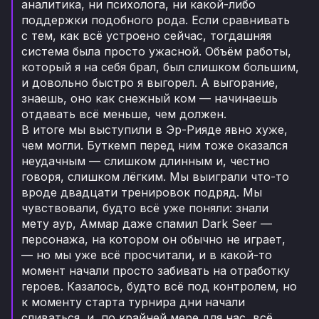
аналитика, ни психолога, ни какой-либо
поддержки подобного рода. Если сравнивать
с тем, как всё устроено сейчас, тогдашняя
система была просто ужасной. Объём работы,
который я на себя брал, был слишком большим,
и довольно быстро я выгорел. А выгорание,
знаешь, оно как снежный ком — начинаешь
отдавать всё меньше, чем должен.
В итоге мы выступили в Эр-Рияде явно хуже,
чем могли. Буткемп перед ним тоже оказался
неудачным — слишком длинным и, честно
говоря, слишком лёгким. Мы выиграли что-то
вроде двадцати тренировок подряд. Мы
чувствовали, будто всё уже поняли: знали
мету аур, Аммар даже спамил Dark Seer —
персонажа, на котором он обычно не играет,
— но мы уже всё просчитали, и в какой-то
момент начали просто забивать на отработку
героев. Казалось, будто всё под контролем, но
к моменту старта турнира дни начали
сливаться, и, по крайней мере для нас, всё