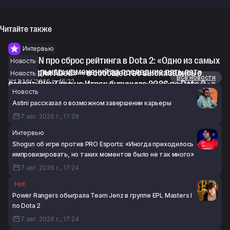
Читайте также
Интервью
syndereN про сброс рейтинга в Dota 2: «Одно из самых
Новость
значительных изменений за последние пять лет»
«Легко для Abed» — в сообщество высказались о
Новость
Новости
Все новости
7 авг. 2026 г., 16:22
победе PlayTime на Играх будущего 2026 по Dota 2
SumaiL пожаловался на качество перелёта в Шанхай
Новость
7 авг. 2026 г., 14:56
на The International 2026
Astini рассказал о возможном завершении карьеры
7 авг. 2026 г., 14:55
7 авг. 2026 г., 17:29
Интервью
Shogun об игре против PRO Esports: «Иногда приходилось
импровизировать, но таких моментов было не так много»
7 авг. 2026 г., 17:24
Hot
Power Rangers обыграла Team Jenz в группе EPL Masters I
по Dota 2
7 авг. 2026 г., 17:24