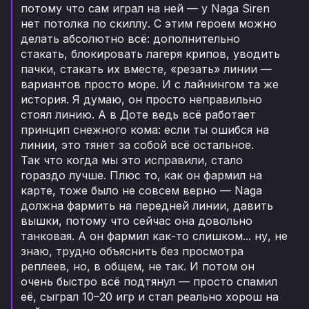
потому что сам играл на ней — у Naga Siren
нет потолка по скиллу. С этим героем можно
делать абсолютно всё: дополнительно
стакать, блокировать лагеря крипов, уводить
пачки, стакать их вместе, «резать» линии —
вариантов просто море. И с лайнингом та же
история. Я думаю, он просто неправильно
стоял линию. А в Доте ведь всё работает
принцип снежного кома: если ты ошибся на
линии, это тянет за собой всё остальное.
Так что когда мы это исправили, стало
гораздо лучше. Плюс то, как он фармил на
карте, тоже было не совсем верно — Naga
должна фармить на передней линии, давить
вышки, потому что сейчас она довольно
танковая. А он фармил как-то слишком... ну, не
знаю, трудно объяснить без просмотра
реплеев, но, в общем, не так. И потом он
очень быстро всё подтянул — просто спамил
её, сыграл 10–20 игр и стал реально хорош на