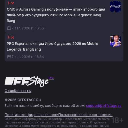
Hot
ONIC и Aurora Gaming в полуфинале — итоги второго дня
плей-офф Игр будущего 2026 по Mobile Legends: Bang
Bang
7 авг. 2026 г., 16:56
Hot
PRO Esports покинула Игры будущего 2026 по Mobile
Legends: Bang Bang
7 авг. 2026 г., 16:54
Beta
О нас
Контакты
©2026 OFFSTAGE.RU
Если вы нашли ошибку, сообщите нам об этом:
support@offstage.ru
Политика конфиденциальности
Пользовательское соглашение
Сайт носит информационный характер. Перепечатка материалов сайта
разрешена только с активной ссылкой на первоисточник. Отдельные
материалы сайта могут содержать информацию, не предназначенную