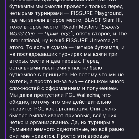
буткемпы мы смогли провести только перед
четырьмя турнирами — FISSURE Playground,
где мы заняли второе место, BLAST Slam III,
тоже второе место, Riyadh Masters [
Esports
World Cup. — Прим. ред.
], опять второе, и The
International, ну и ещё FISSURE Universe до
этого. То есть в сумме — четыре буткемпа, и
на последовавших турнирах мы взяли три
вторых места и два первых. Перед
остальными ивентами у нас не было
буткемпов в принципе. Не потому что мы не
хотели, а просто из-за виз — слишком много
сложностей с оформлением и получением.
Мы даже пропустили PGL Wallachia, что
обидно, потому что мне действительно
нравится PGL как организация. Они очень
быстро выплачивают призовые, всё у них
чётко и организованно. Да, их турниры в
Румынии немного однотипные, но всё равно
они мне нравятся. Просто эти визовые