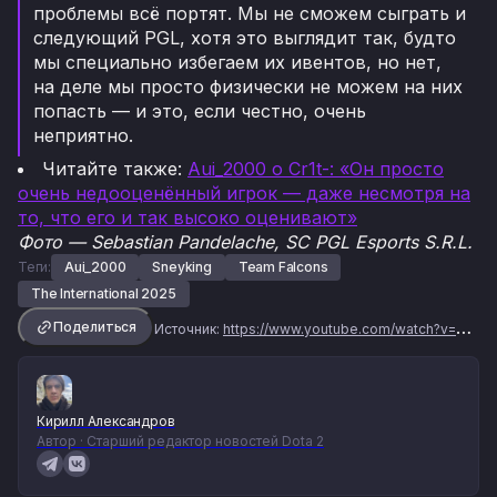
проблемы всё портят. Мы не сможем сыграть и
следующий PGL, хотя это выглядит так, будто
мы специально избегаем их ивентов, но нет,
на деле мы просто физически не можем на них
попасть — и это, если честно, очень
неприятно.
Читайте также:
Aui_2000 о Cr1t-: «Он просто
очень недооценённый игрок — даже несмотря на
то, что его и так высоко оценивают»
Фото — Sebastian Pandelache, SC PGL Esports S.R.L.
Теги:
Aui_2000
Sneyking
Team Falcons
The International 2025
Поделиться
Источник:
https://www.youtube.com/watch?v=uwia8v47jzg
Кирилл Александров
Автор · Старший редактор новостей Dota 2