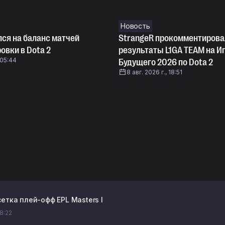
Новость
лся на баланс матчей
StrangeR прокомментирова
овки в Dota 2
результаты L1GA TEAM на И
 05:44
Будущего 2026 по Dota 2
8 авг. 2026 г., 18:51
етка плей-офф EPL Masters I
08:22