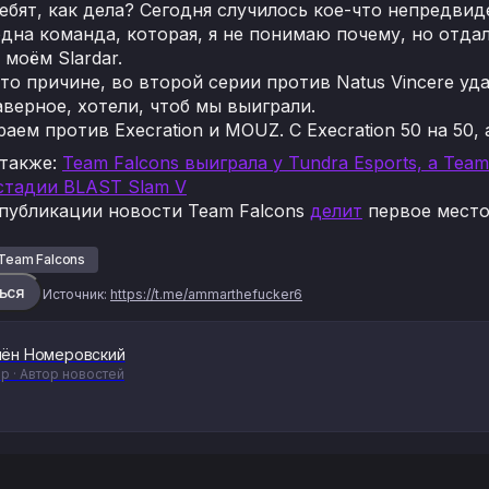
ебят, как дела? Сегодня случилось кое-что непредвид
дна команда, которая, я не понимаю почему, но отда
 моём Slardar.
то причине, во второй серии против Natus Vincere уда
аверное, хотели, чтоб мы выиграли.
раем против Execration и MOUZ. С Execration 50 на 50
 также:
Team Falcons выиграла у Tundra Esports, а Tea
стадии BLAST Slam V
публикации новости Team Falcons
делит
первое место
Team Falcons
ься
Источник:
https://t.me/ammarthefucker6
ён Номеровский
р · Автор новостей