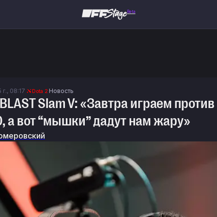
Beta
 г., 08:17
Новость
Dota 2
 BLAST Slam V: «Завтра играем против 
0, а вот “мышки” дадут нам жару»
омеровский