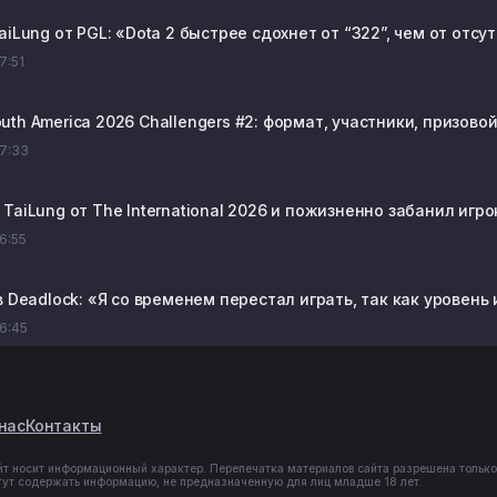
aiLung от PGL: «Dota 2 быстрее сдохнет от “322”, чем от отс
07:51
th America 2026 Challengers #2: формат, участники, призово
07:33
TaiLung от The International 2026 и пожизненно забанил игро
06:55
в Deadlock: «Я со временем перестал играть, так как уровень
06:45
нас
Контакты
йт носит информационный характер. Перепечатка материалов сайта разрешена только
гут содержать информацию, не предназначенную для лиц младше 18 лет.