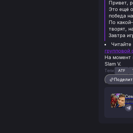
Привет, р
Это ещё о
победа на
По какой-
творят, н
Завтра иг
Читайте
групповой 
На момент 
Slam V.
Теги:
ATF
Поделит
Сем
Авто