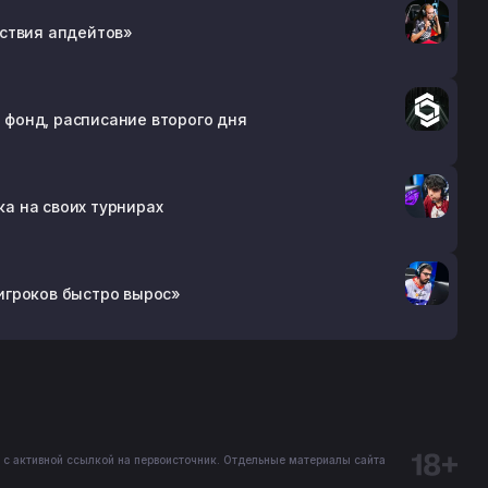
утствия апдейтов»
й фонд, расписание второго дня
ка на своих турнирах
 игроков быстро вырос»
 с активной ссылкой на первоисточник. Отдельные материалы сайта