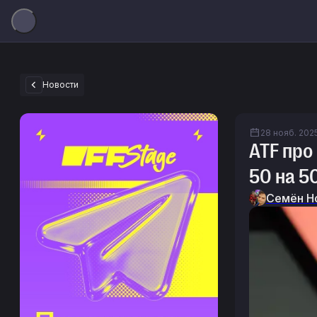
Новости
28 нояб. 2025
ATF про
50 на 5
Семён Н