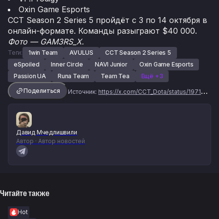
Oxin Game Esports
CCT Season 2 Series 5 пройдёт с 3 по 14 октября в
онлайн-формате. Команды разыграют $40 000.
Фото — GAM3RS_X.
Теги:
1win Team
AVULUS
CCT Season 2 Series 5
eSpoiled
Inner Circle
NAVI Junior
Oxin Game Esports
Passion UA
Runa Team
Team Tea
Ещё +3
Поделиться
Источник:
https://x.com/CCT_Dota/status/1971569160317718698
Давид Мчедлишвили
Автор · Автор новостей
Читайте также
Hot