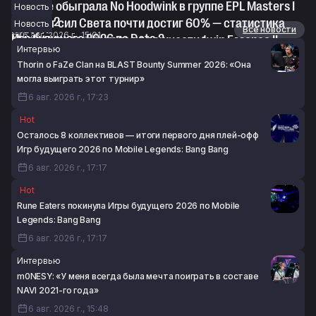
RE Arise обыграла No Hoodwink в группе EPL Masters I
Новость
по Dota 2
Винрейт сил Света почти достиг 60% — статистика
Новость
Новости
Все новости
6 авг. 2026 г., 15:01
Игр будущего 2026 по Dota 2
Maelstorm высказался о важности 1win Essence II
Интервью
6 авг. 2026 г., 14:40
перед The International 2026
Thorin о FaZe Clan на BLAST Bounty Summer 2026: «Она
6 авг. 2026 г., 14:09
могла выиграть этот турнир»
6 авг. 2026 г., 17:23
Hot
Осталось 8 коллективов — итоги первого дня плей-офф
Игр будущего 2026 по Mobile Legends: Bang Bang
6 авг. 2026 г., 17:17
Hot
Rune Eaters покинула Игры будущего 2026 по Mobile
Legends: Bang Bang
6 авг. 2026 г., 17:17
Интервью
m0NESY: «У меня всегда была мечта поиграть в составе
NAVI 2021-го года»
6 авг. 2026 г., 15:48