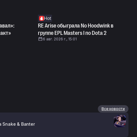
Hot
авал»:
RE Arise обыграла No Hoodwink в
 акт»
группе EPL Masters I по Dota 2
6 авг. 2026 г., 15:01
Все новости
 Snake & Banter