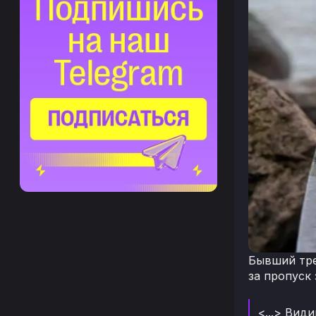
Бывший тре
за пропуск
<...> Вид