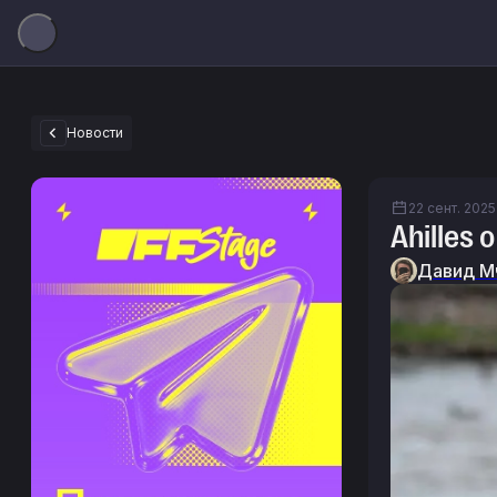
Новости
22 сент. 2025 
Ahilles
Давид М