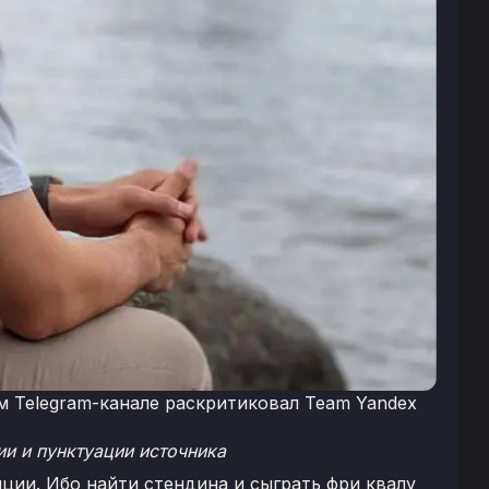
м Telegram-канале раскритиковал Team Yandex
и и пунктуации источника
иции. Ибо найти стендина и сыграть фри квалу