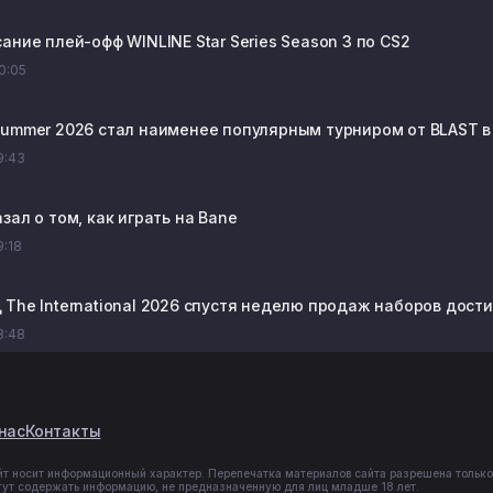
ание плей-офф WINLINE Star Series Season 3 по CS2
20:05
Summer 2026 стал наименее популярным турниром от BLAST в
19:43
зал о том, как играть на Bane
9:18
The International 2026 спустя неделю продаж наборов достиг
18:48
нас
Контакты
йт носит информационный характер. Перепечатка материалов сайта разрешена только
гут содержать информацию, не предназначенную для лиц младше 18 лет.