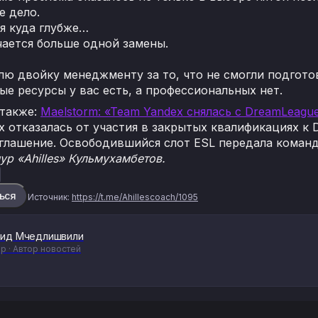
е дело.
я куда глубже…
чается больше одной замены.
лю двойку менеджменту за то, что не смогли подгото
е ресурсы у вас есть, а профессиональных нет.
 также:
Maelstorm: «Team Yandex снялась с DreamLeagu
x отказалась от участия в закрытых квалификациях к 
глашение. Освободившийся слот ESL передала команд
р «Ahilles» Кульмухамбетов.
ься
Источник:
https://t.me/Ahillescoach/1095
ид Мчедлишвили
р · Автор новостей