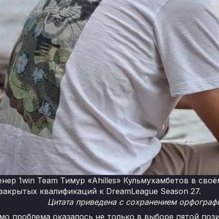
нер 1win Team Тимур «Ahilles» Кульмухамбетов в своё
 закрытых квалификаций к DreamLeague Season 27.
Цитата приведена с сохранением орфографи
имо проблема оказалось не только в выборе пятой поз