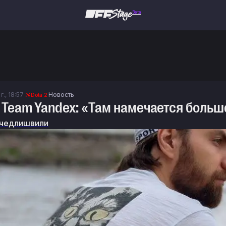
Beta
г., 18:57
Новость
Dota 2
 о Team Yandex: «Там намечается боль
чедлишвили