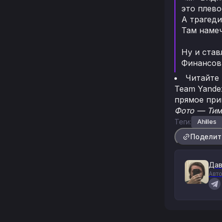
это плево
А трагеди
Там наме
Ну и став
Финансовы
Читайте
Team Yande
прямое при
Фото — Тиму
Теги:
Ahilles
Поделит
Дав
Авто