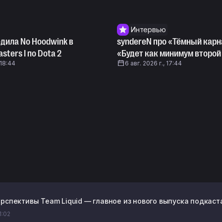
Интервью
едила No Hoodwink в
syndereN про «Тёмный карн
sters I по Dota 2
«Будет как минимум второй
 18:44
6 авг. 2026 г., 17:44
рспективы Team Liquid — главное из нового выпуска подкаста
1:02