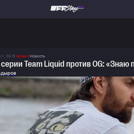
Beta
г., 06:15
Новость
Dota 2
 о серии Team Liquid против OG: «Знаю
адыров