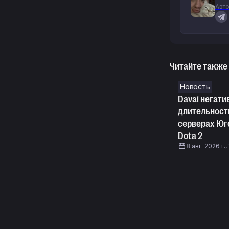
Авто
Читайте также
Новость
Davai негати
длительност
серверах Юг
Dota 2
8 авг. 2026 г.,