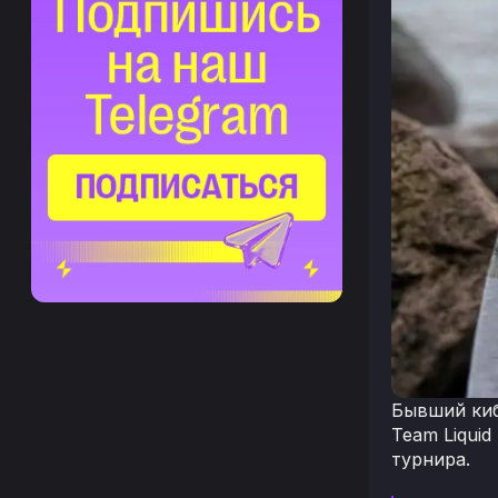
Бывший киб
Team Liqui
турнира.