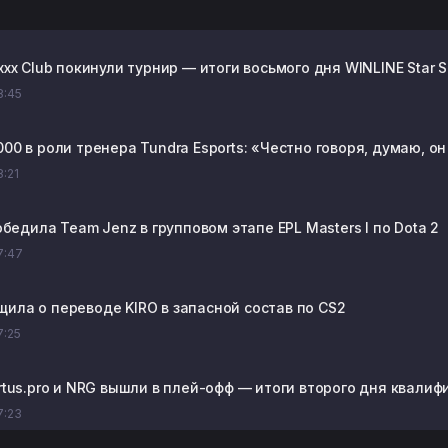
ixxx Club покинули турнир — итоги восьмого дня WINLINE Star S
18:45
000 в роли тренера Tundra Esports: «Честно говоря, думаю, 
8:21
 победила Team Jenz в групповом этапе EPL Masters I по Dota 2
17:47
щила о переводе KIRO в запасной состав по CS2
7:25
irtus.pro и NRG вышли в плей-офф — итоги второго дня квалифи
17:23