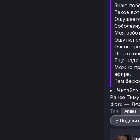
Знаю побе
Такое вот
Ощущаетс
Соболезну
Моя работ
Ощутил оч
Очень кре
Постоянн
Еще надо 
Можно про
эфире.
Там беско
Читайте
Ранее Тим
Фото — Тиму
Теги:
Ahilles
Поделит
Тим