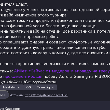
дителя Бласт.
 ощущение у меня сложилось после сегодняшней серии
я вайб чемпионов этого турнира.
ю всем тем, кто предиктил фалькон или не дай Бог х
а на финальной части Бласта подошла к концу.
ень приятный вайб на студии. Все работники в поте 
ативные и творческие ребята.
о спрашивают фидбек и создают комфортные условия 
создать отдельную трансляцию или канал на ютубе.
сто поставить камеру в комнату, где все аналитики
нечные тарантиновские диалоги и все виды юмора в 
 также:
Ahilles: «Сейчас от мидеров и вправду не треб
ур
прокомментировал
победу Aurora Gaming на FISSURE 
р «Ahilles» Кульмухамбетов.
blast slam vi
OG
Team Liquid
ься
Источник:
https://t.me/Ahillescoach/1521
ур Кадыров