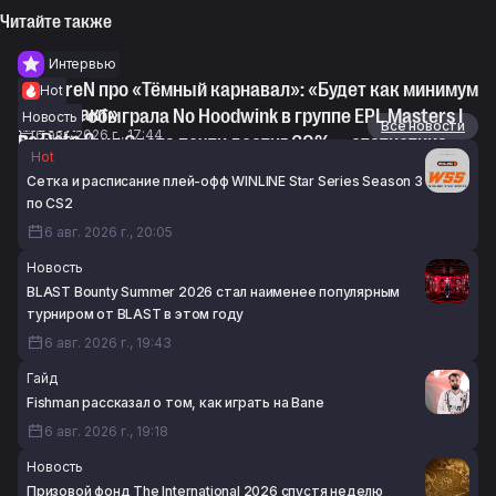
Читайте также
Интервью
syndereN про «Тёмный карнавал»: «Будет как минимум
Hot
второй акт»
RE Arise обыграла No Hoodwink в группе EPL Masters I
Новость
Новости
Все новости
6 авг. 2026 г., 17:44
по Dota 2
Винрейт сил Света почти достиг 60% — статистика
Hot
6 авг. 2026 г., 15:01
Игр будущего 2026 по Dota 2
Сетка и расписание плей-офф WINLINE Star Series Season 3
6 авг. 2026 г., 14:40
по CS2
6 авг. 2026 г., 20:05
Новость
BLAST Bounty Summer 2026 стал наименее популярным
турниром от BLAST в этом году
6 авг. 2026 г., 19:43
Гайд
Fishman рассказал о том, как играть на Bane
6 авг. 2026 г., 19:18
Новость
Призовой фонд The International 2026 спустя неделю