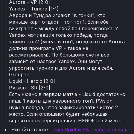
Aurora - VP [2-0]
Yandex - Tundra [1-1]
Аврора и Тундра играют "в гонки", кто
меньше карт отдаст - тот топ1. Если обе
выиграют - между собой бо3 переигровка. У
Yandex мотивация только победа, тогда
займут топ2 (могут и топ1, но для этого Aurora
должна проиграть VP - такое не
рассматриваем). По большому счёту всё
зависит от настроя Yandex. Они могут
упростить турнир и для Aurora и для себя.
Group D
Liquid - Heroic [2-0]
PVision - SR [2-0]
Есть нюанс в первом матче - Liquid достаточно
лишь 1 карты для уверенного топ1. PVision
нужна победа, чтоб зафиксировать чистое 2
место. Если оплошают будет небольшая
вероятность переигровки с HEROIC за 2 место.
Читайте также:
Team Spirit и BB Team прошли в