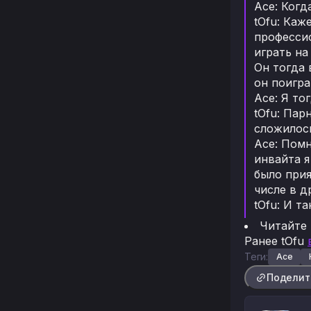
Ace: Когд
tOfu: Каж
профессио
играть на
Он тогда 
он поигра
Ace: Я то
tOfu: Пар
сложилос
Ace: Помн
инвайта я
было прия
числе в д
tOfu: И та
Читайте
Ранее tOfu
Теги:
Ace
Поделит