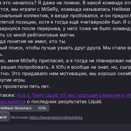
а это началось? Я даже не помню. В какой команде эт
ется, мы играли с MiSeRy, команда называлась Hellbea
нальный коллектив, я везде пробовался, и он предо
 пятой позиции, хотя я тогда ещё «четвёркой» был. Я с
вернулся после перерыва, у него тоже не было команды
ть со мной рейтинговые матчи.
гда понятия не имел, кто ты.
ный поиск, чтобы лучше узнать друг друга. Мы стали в
ь.
ю, меня MiSeRy пригласил, а я тогда не планировал н
 решил попробовать. А tOfu я вообще не знал, но, сыг
тно. Это придавало нам мотивации, мы хорошо скомб
ругие игры.
к пролетели пять лет.
 также:
Ace о Team Liquid: «У нас хорошая синергия в и
высказался
о последних результатах Liquid.
Hellbear Smashers
tOfu
ься
Источник:
https://www.twitch.tv/blastdota