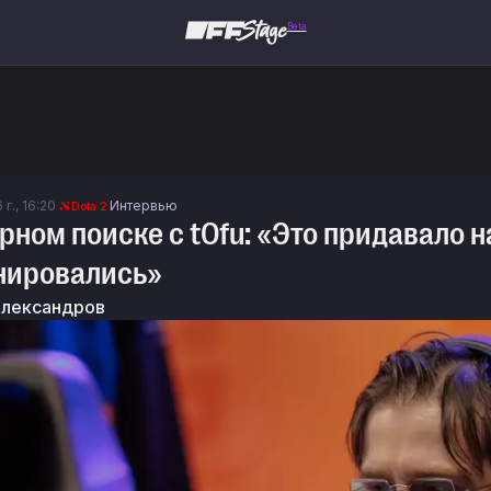
Beta
г., 16:20
Интервью
Dota 2
арном поиске с tOfu: «Это придавало
нировались»
Александров