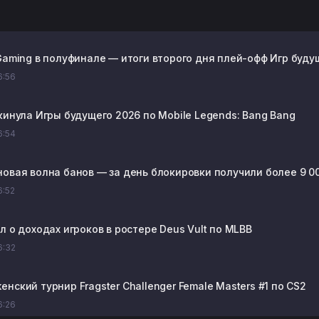
 Gaming в полуфинале — итоги второго дня плей-офф Игр будущ
16:56
кинула Игры будущего 2026 по Mobile Legends: Bang Bang
16:54
новая волна банов — за день блокировки получили более 9 0
6:52
л о доходах игроков в ростере Deus Vult по MLBB
16:32
нский турнир Fragster Challenger Female Masters #1 по CS2
16:26