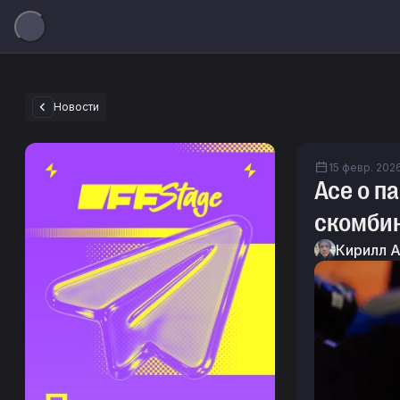
Новости
15 февр. 2026 
Ace о п
скомби
Кирилл 