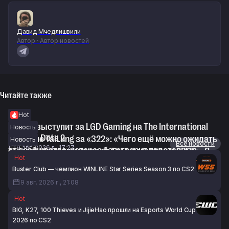
Давид Мчедлишвили
Автор · Автор новостей
Читайте также
Hot
Topson выступит за LGD Gaming на The International
Новость
2026 по Dota 2
KJ о бане TaiLung за «322»: «Чего ещё можно ожидать
Новость
Новости
Все новости
9 авг. 2026 г., 17:27
от сообщества, которое боготворит подставные
TaiLung об отстранении от The International 2026: «Я
Hot
матчи»
жду возможности обсудить эту ситуацию со своим
Buster Club — чемпион WINLINE Star Series Season 3 по CS2
9 авг. 2026 г., 16:52
адвокатом»
9 авг. 2026 г., 21:08
9 авг. 2026 г., 16:22
Hot
BIG, K27, 100 Thieves и JijieHao прошли на Esports World Cup
2026 по CS2