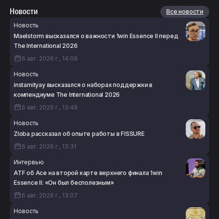
Новости
Все новости
Новость
Maelstorm высказался о важности 1win Essence II перед
The International 2026
6 авг. 2026 г., 14:09
Новость
instamityay высказался о наборах поддержки в
компендиуме The International 2026
6 авг. 2026 г., 13:49
Новость
Zloba рассказал об опыте работы в FISSURE
6 авг. 2026 г., 13:31
Интервью
ATF об Ace на второй карте верхнего финала 1win
Essence II: «Он был бесполезным»
6 авг. 2026 г., 13:07
Новость