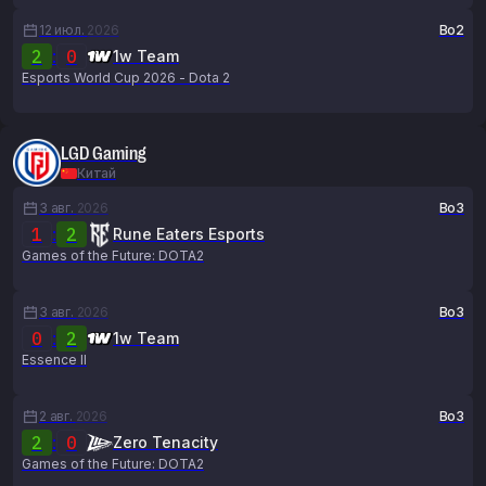
12 июл.
2026
Bo2
2
:
0
1w Team
Esports World Cup 2026 - Dota 2
LGD Gaming
Китай
3 авг.
2026
Bo3
1
:
2
Rune Eaters Esports
Games of the Future: DOTA2
3 авг.
2026
Bo3
0
:
2
1w Team
Essence II
2 авг.
2026
Bo3
2
:
0
Zero Tenacity
Games of the Future: DOTA2