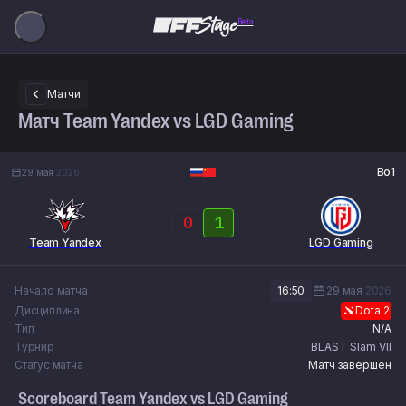
Beta
Матчи
Матч Team Yandex vs LGD Gaming
Bo1
29 мая
2026
0
1
Team Yandex
LGD Gaming
Начало матча
16:50
29 мая
2026
Дисциплина
Dota 2
Тип
N/A
Турнир
BLAST Slam VII
Статус матча
Матч завершен
Scoreboard
Team Yandex
vs
LGD Gaming