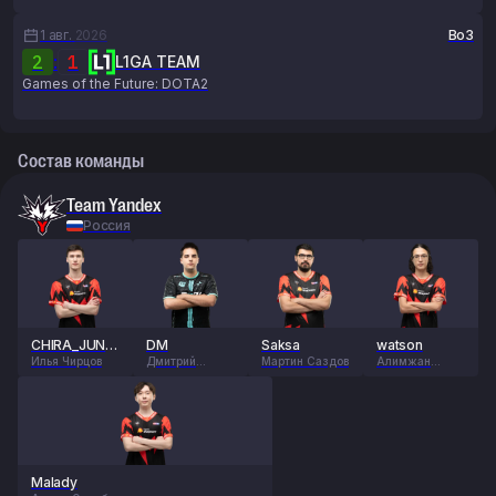
1 авг.
2026
Bo3
2
:
1
L1GA TEAM
Games of the Future: DOTA2
Состав команды
Team Yandex
Россия
CHIRA_JUNIO
DM
Saksa
watson
R
Илья Чирцов
Дмитрий
Мартин Саздов
Алимжан
Дорохин
Исламбеков
Malady