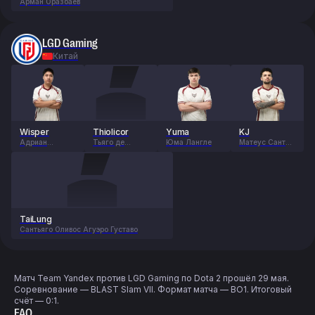
Арман Оразбаев
LGD Gaming
Китай
Wisper
Thiolicor
Yuma
KJ
Адриан
Тьяго де
Юма Лангле
Матеус Сантос
Сеспедес
Оливейра
Джанглс
Доблес
Кордейро
Диниз
TaiLung
Сантьяго Оливос Агуэро Густаво
Матч Team Yandex против LGD Gaming по Dota 2 прошёл 29 мая.
Соревнование — BLAST Slam VII. Формат матча — BO1. Итоговый
счёт — 0:1.
FAQ