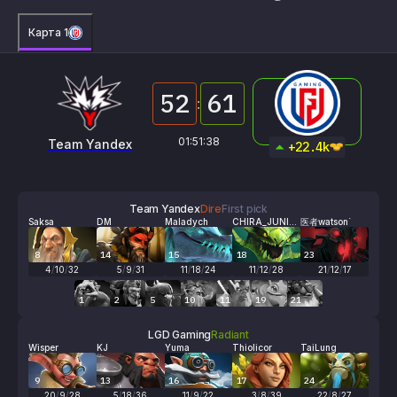
Карта 1
52
61
:
01:51:38
Team Yandex
LGD Gaming
+22.4k
Team Yandex
Dire
First pick
Saksa
DM
Maladych
CHIRA_JUNIO
医者watson`
R
8
14
15
18
23
4
/
10
/
32
5
/
9
/
31
11
/
18
/
24
11
/
12
/
28
21
/
12
/
17
1
2
5
10
11
19
21
LGD Gaming
Radiant
Wisper
KJ
Yuma
Thiolicor
TaiLung
9
13
16
17
24
20
/
9
/
28
5
/
18
/
36
11
/
9
/
22
3
/
8
/
39
22
/
8
/
27