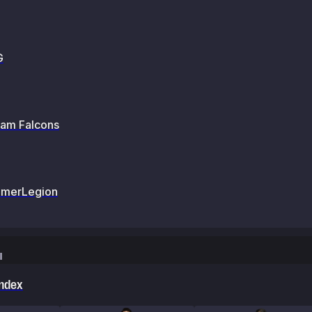
G
am Falcons
merLegion
ы
ndex