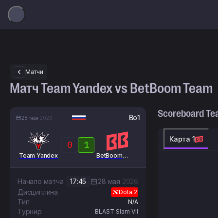
Матчи
Матч Team Yandex vs BetBoom Team
Scoreboard
Te
Bo1
28 мая
2026
Карта 1
0
1
Team Yandex
BetBoom
Team
Начало матча
17:45
28 мая
2026
Дисциплина
Dota 2
Тип
N/A
Турнир
BLAST Slam VII