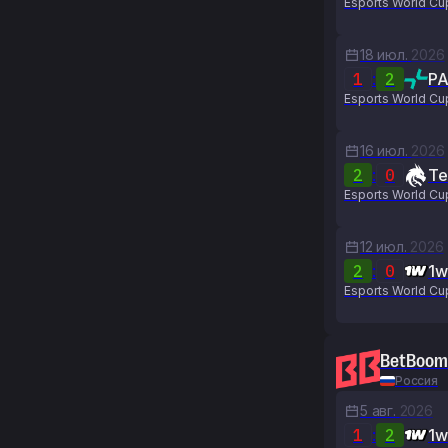
Esports World Cu
18 июл.
2026
1
:
2
PA
Esports World Cu
16 июл.
2026
2
:
0
Te
Esports World Cu
12 июл.
2026
2
:
0
1w
Esports World Cu
BetBoom
Россия
5 авг.
2026
1
:
2
1w