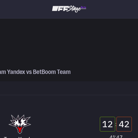
Beta
am Yandex
vs
BetBoom Team
12
42
:
41:47