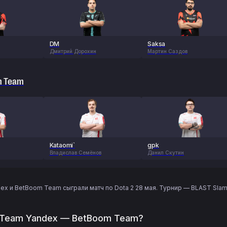
DM
Saksa
Дмитрий Дорохин
Мартин Саздов
m Team
Kataomi`
gpk
Владислав Семёнов
Данил Скутин
 и BetBoom Team сыграли матч по Dota 2 28 мая. Турнир — BLAST Slam V
 Team Yandex — BetBoom Team?