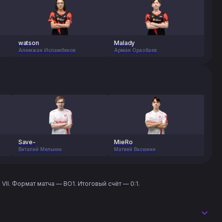
watson
Malady
Алимжан Исламбеков
Арман Оразбаев
Save-
MieRo
Виталий Мельник
Матвей Васюнин
II. Формат матча — BO1. Итоговый счёт — 0:1.