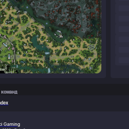
 команд
ndex
ci Gaming