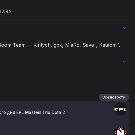
7:45.
m Team — Kiritych, gpk, MieRo, Save-, Kataomi`.
Все новости
 дня EPL Masters I по Dota 2