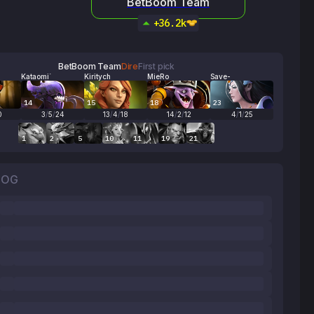
BetBoom Team
+36.2k
BetBoom Team
Dire
First pick
Kataomi`
Kiritych
MieRo
Save-
14
15
18
23
0
3
/
5
/
24
13
/
4
/
18
14
/
2
/
12
4
/
1
/
25
1
2
5
10
11
19
21
LOG