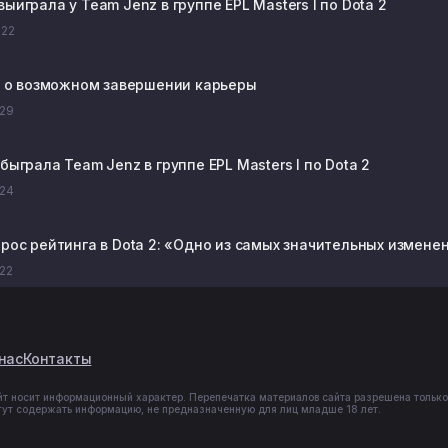
ыиграла у Team Jenz в группе EPL Masters I по Dota 2
:22
ал о возможном завершении карьеры
:29
быграла Team Jenz в группе EPL Masters I по Dota 2
:24
брос рейтинга в Dota 2: «Одно из самых значительных измене
:22
нас
Контакты
йт носит информационный характер. Перепечатка материалов сайта разрешена только
гут содержать информацию, не предназначенную для лиц младше 18 лет.