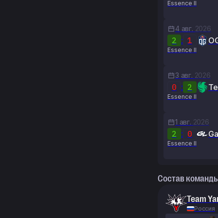
Essence II
4 авг.
2026
2
:
1
O
Essence II
3 авг.
2026
0
:
2
Te
Essence II
1 авг.
2026
2
:
0
Ga
Essence II
Состав команд
Team Ya
Россия