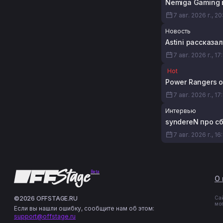
Nemiga Gaming в
7 авг. 2026 г., 20
Новость
Astini рассказ
7 авг. 2026 г., 17
Hot
Power Rangers о
7 авг. 2026 г., 17
Интервью
syndereN про с
7 авг. 2026 г., 16
Beta
О 
©2026 OFFSTAGE.RU
Са
мо
Если вы нашли ошибку, сообщите нам об этом:
support@offstage.ru