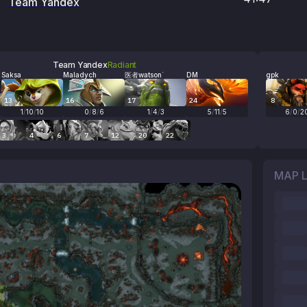
Team Yandex
Team Yandex
Radiant
Saksa
Maladych
医者watson`
DM
gpk
13
16
17
24
8
1
/
10
/
10
0
/
8
/
6
1
/
4
/
3
5
/
11
/
5
6
/
0
/
2
3
4
6
7
12
20
22
MAP 