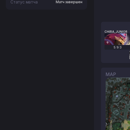
Статус матча
Матч завершен
CHIRA_JUNIOR
9
5
/
9
/
3
MAP