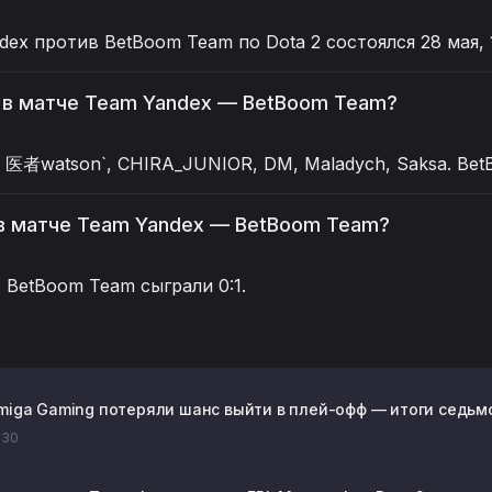
ex против BetBoom Team по Dota 2 состоялся 28 мая, 1
 в матче Team Yandex — BetBoom Team?
医者watson`, CHIRA_JUNIOR, DM, Maladych, Saksa. BetBoo
в матче Team Yandex — BetBoom Team?
 BetBoom Team сыграли 0:1.
iga Gaming потеряли шанс выйти в плей-офф — итоги седьмого
0:30