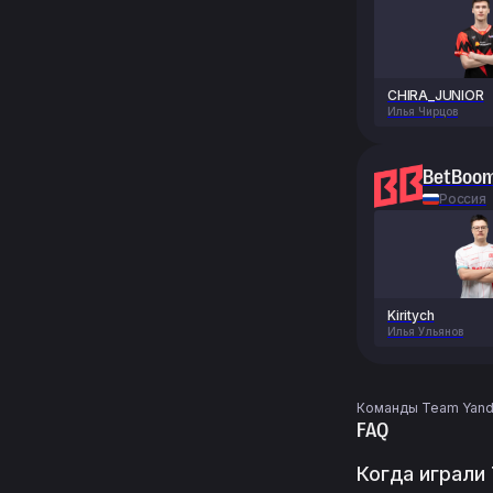
CHIRA_JUNIOR
Илья Чирцов
BetBoo
Россия
Kiritych
Илья Ульянов
Команды Team Yandex
FAQ
Когда играли