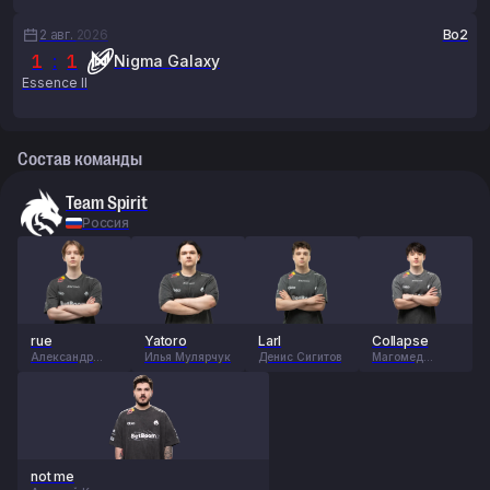
2 авг.
2026
Bo2
1
:
1
Nigma Galaxy
Essence II
Состав команды
Team Spirit
Россия
rue
Yatoro
Larl
Collapse
Александр
Илья Мулярчук
Денис Сигитов
Магомед
Филин
Халилов
not me