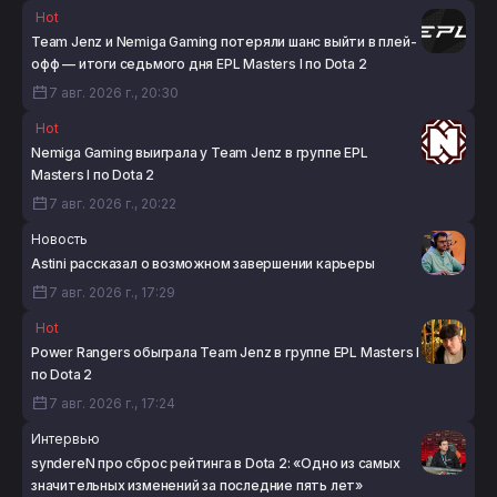
Hot
Team Jenz и Nemiga Gaming потеряли шанс выйти в плей-
офф — итоги седьмого дня EPL Masters I по Dota 2
7 авг. 2026 г., 20:30
Hot
Nemiga Gaming выиграла у Team Jenz в группе EPL
Masters I по Dota 2
7 авг. 2026 г., 20:22
Новость
Astini рассказал о возможном завершении карьеры
7 авг. 2026 г., 17:29
Hot
Power Rangers обыграла Team Jenz в группе EPL Masters I
по Dota 2
7 авг. 2026 г., 17:24
Интервью
syndereN про сброс рейтинга в Dota 2: «Одно из самых
значительных изменений за последние пять лет»