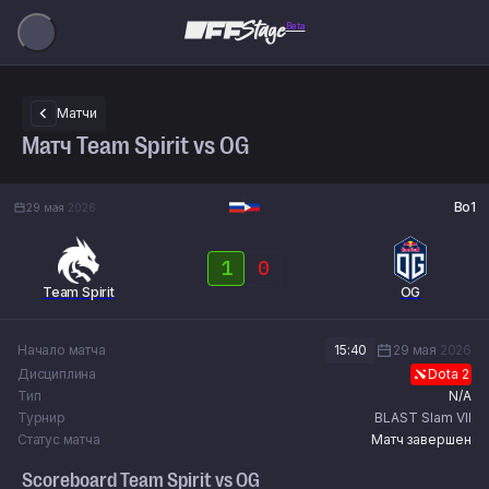
Beta
Матчи
Матч Team Spirit vs OG
Bo1
29 мая
2026
1
0
Team Spirit
OG
Начало матча
15:40
29 мая
2026
Дисциплина
Dota 2
Тип
N/A
Турнир
BLAST Slam VII
Статус матча
Матч завершен
Scoreboard
Team Spirit
vs
OG