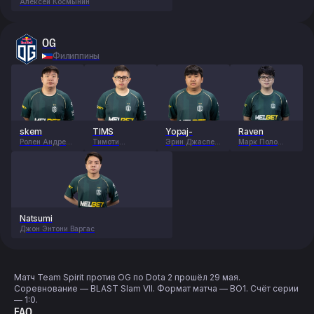
Алексей Космынин
OG
Филиппины
skem
TIMS
Yopaj-
Raven
Ролен Андрей
Тимоти
Эрин Джаспер
Марк Поло
Онг
Рандруп
Феррер
Луис Фаусто
Natsumi
Джон Энтони Варгас
Матч Team Spirit против OG по Dota 2 прошёл 29 мая.
Соревнование — BLAST Slam VII. Формат матча — BO1. Счёт серии
— 1:0.
FAQ