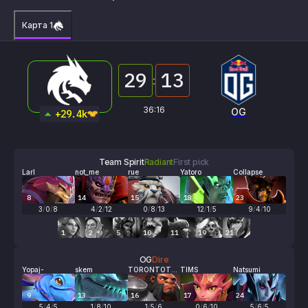
Карта 1
29
13
:
36:16
Team Spirit
OG
+29.4k
Team Spirit
Radiant
First pick
Larl
not_me
rue
Yatoro
Collapse
8
14
15
18
23
3
/
0
/
8
4
/
2
/
12
0
/
8
/
13
12
/
1
/
5
9
/
4
/
10
1
2
5
10
11
19
21
OG
Dire
Yopaj-
skem
TORONTOTO
TIMS
Natsumi
KYO
9
13
16
17
24
5
/
4
/
5
1
/
8
/
10
1
/
5
/
6
0
/
6
/
10
5
/
6
/
5