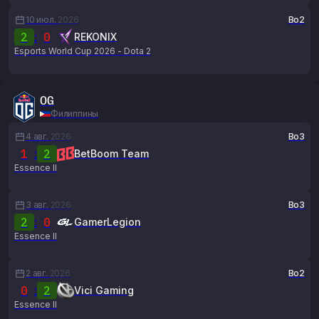
10 июл.
2026
Bo2
2
:
0
REKONIX
Esports World Cup 2026 - Dota 2
OG
Филиппины
4 авг.
2026
Bo3
1
:
2
BetBoom Team
Essence II
3 авг.
2026
Bo3
2
:
0
GamerLegion
Essence II
2 авг.
2026
Bo2
0
:
2
Vici Gaming
Essence II