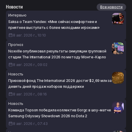
Новости
Все новости
Интервью
Saksa о Team Yandex: «Мне сейчас комфортнее и
приятнее выступать с более молодыми игроками»
8 авг. 2026 г., 10:10
Прогноз
Noxville опубликовал результаты симуляции групповой
стадии The International 2026 по методу Монте-Карло
8 авг. 2026 г., 09:02
Новость
Призовой фонд The International 2026 достиг $2,69 млн за
девять дней продаж наборов поддержки
8 авг. 2026 г., 08:16
Новость
Команда Topson победила коллектив Gorgc в шоу-матче
Samsung Odyssey Showdown 2026 по Dota 2
8 авг. 2026 г., 07:43