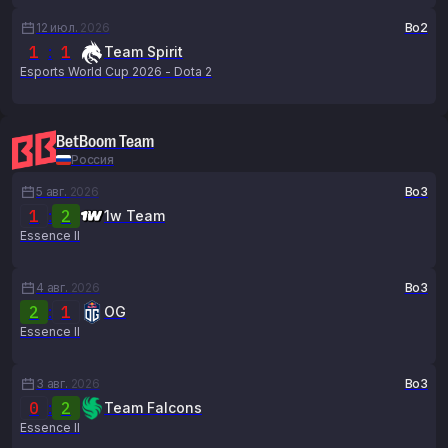
12 июл.
2026
Bo2
1
:
1
Team Spirit
Esports World Cup 2026 - Dota 2
BetBoom Team
Россия
5 авг.
2026
Bo3
1
:
2
1w Team
Essence II
4 авг.
2026
Bo3
2
:
1
OG
Essence II
3 авг.
2026
Bo3
0
:
2
Team Falcons
Essence II