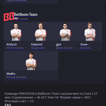
Эдгар Налтакян
BetBoom Team
Россия
Kiritych
Kataomi`
gpk
Save-
Илья Ульянов
Владислав
Данил Скутин
Виталий
Семёнов
Мельник
MieRo
Матвей Васюнин
Команды PARIVISION и BetBoom Team сыграли матч по Dota 2 27
мая. Соревнование — BLAST Slam VII. Формат серии — BO1.
Итоговый счёт — 1:0.
FAQ