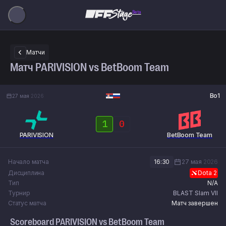
Beta
Матчи
Матч PARIVISION vs BetBoom Team
Bo1
27 мая
2026
1
0
PARIVISION
BetBoom Team
Начало матча
16:30
27 мая
2026
Дисциплина
Dota 2
Тип
N/A
Турнир
BLAST Slam VII
Статус матча
Матч завершен
Scoreboard
PARIVISION
vs
BetBoom Team