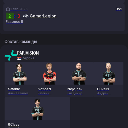
1 авг.
2026
Bo2
2
:
0
GamerLegion
Essence II
Состав команды
PARIVISION
Сербия
Satanic
Noticed
No[o]ne-
Dukalis
Алан Галямов
Евгений
Владимир
Андрей
Игнатенко
Миненко
Куропаткин
9Class