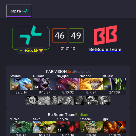
Карта 1
46
49
:
01:31:40
PARIVISION
BetBoom Team
+56.6k
PARIVISION
Dire
First pick
Satanic
Dukalis
No[o]ne-
Noticed
9Class
8
14
15
18
23
22
/
5
/
14
8
/
16
/
27
8
/
10
/
32
6
/
7
/
27
2
/
11
/
39
1
2
5
10
11
19
21
BetBoom Team
Radiant
MieRo
Save-
Kiritych
Kataomi`
gpk
9
13
16
17
24
3
/
8
/
28
10
/
9
/
22
14
/
14
/
16
1
/
9
/
36
20
/
6
/
25