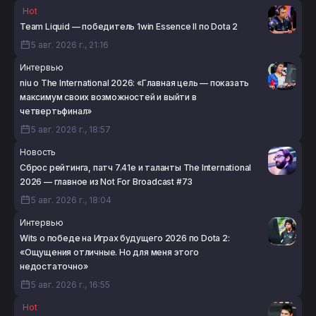
Hot
Team Liquid — победитель 1win Essence II по Dota 2
5 авг. 2026 г., 21:16
Интервью
niu о The International 2026: «Главная цель — показать
максимум своих возможностей и выйти в
четвертьфинал»
5 авг. 2026 г., 18:57
Новость
Сброс рейтинга, патч 7.41e и таланты The International
2026 — главное из Not For Broadcast #73
5 авг. 2026 г., 18:04
Интервью
Wits о победе на Играх будущего 2026 по Dota 2:
«Ощущения отличные. Но для меня этого
недостаточно»
5 авг. 2026 г., 16:55
Hot