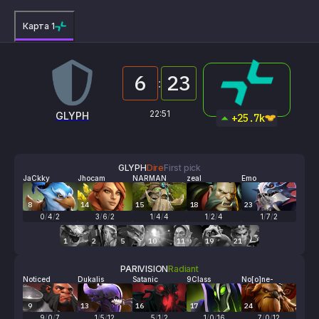
Карта 1
6
23
:
22:51
GLYPH
PARIVISION
+25.7k
GLYPH
Dire
First pick
JaCkky
Jhocam
NARMAN
zeal
Emo
8
14
15
18
23
0
/
4
/
2
3
/
6
/
2
1
/
4
/
4
1
/
2
/
4
1
/
7
/
2
1
2
5
10
11
19
21
PARIVISION
Radiant
Noticed
Dukalis
Satanic
9Class
No[o]ne-
9
13
16
17
24
9
/
0
/
7
1
/
5
/
12
5
/
1
/
2
1
/
0
/
16
7
/
0
/
12