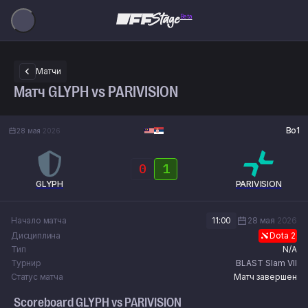
Beta
Матчи
Матч GLYPH vs PARIVISION
Bo1
28 мая
2026
0
1
GLYPH
PARIVISION
Начало матча
11:00
28 мая
2026
Дисциплина
Dota 2
Тип
N/A
Турнир
BLAST Slam VII
Статус матча
Матч завершен
Scoreboard
GLYPH
vs
PARIVISION