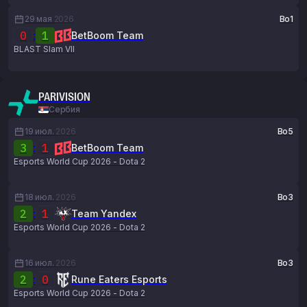
29 мая
2026
Bo1
0
:
1
BetBoom Team
BLAST Slam VII
PARIVISION
Сербия
19 июл.
2026
Bo5
3
:
1
BetBoom Team
Esports World Cup 2026 - Dota 2
18 июл.
2026
Bo3
2
:
1
Team Yandex
Esports World Cup 2026 - Dota 2
16 июл.
2026
Bo3
2
:
0
Rune Eaters Esports
Esports World Cup 2026 - Dota 2