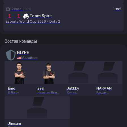
12 июл.
2026
Bo2
1
:
1
Team Spirit
Esports World Cup 2026 - Dota 2
Состав команды
GLYPH
Малайзия
Emo
zeal
JaCkky
NARMAN
И Чжоу
Николас Лим
Сулия
Равдан
Энг Хан
Кхоомпетсавон
Нармандах
г
Jhocam