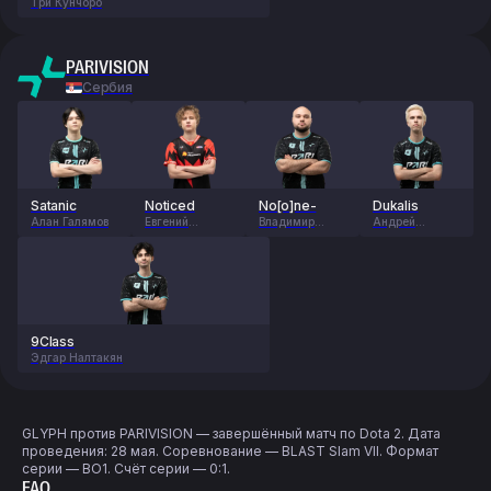
Три Кунчоро
PARIVISION
Сербия
Satanic
Noticed
No[o]ne-
Dukalis
Алан Галямов
Евгений
Владимир
Андрей
Игнатенко
Миненко
Куропаткин
9Class
Эдгар Налтакян
GLYPH против PARIVISION — завершённый матч по Dota 2. Дата
проведения: 28 мая. Соревнование — BLAST Slam VII. Формат
серии — BO1. Счёт серии — 0:1.
FAQ