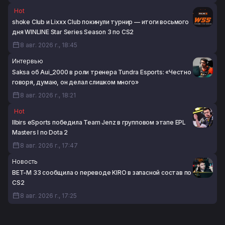
Hot
shoke Club и Lixxx Club покинули турнир — итоги восьмого
дня WINLINE Star Series Season 3 по CS2
8 авг. 2026 г., 18:45
Интервью
Saksa об Aui_2000 в роли тренера Tundra Esports: «Честно
говоря, думаю, он делал слишком много»
8 авг. 2026 г., 18:21
Hot
Ilbirs eSports победила Team Jenz в групповом этапе EPL
Masters I по Dota 2
8 авг. 2026 г., 17:47
Новость
BET-M 33 сообщила о переводе KIRO в запасной состав по
CS2
8 авг. 2026 г., 17:25