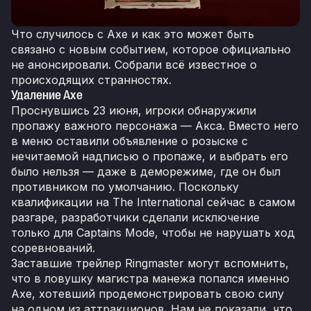
Что случилось с Axe и как это может быть
связано с новым событием, которое официально
не анонсировали. Собрали всё известное о
происходящих странностях.
Удаление Axe
Проснувшись 23 июня, игроки обнаружили
пропажу важного персонажа — Акса. Вместо него
в меню оставили объявление о розыске с
нечитаемой надписью о пропаже, и выбрать его
было нельзя — даже в деморежиме, где он был
противником по умолчанию. Поскольку
квалификации на The International сейчас в самом
разгаре, разработчики сделали исключение
только для Captains Mode, чтобы не нарушать ход
соревнований.
Заставшие трейлер Ringmaster могут вспомнить,
что в ловушку магистра манежа попался именно
Axe, хотевший продемонстрировать свою силу
на одном из аттракционов. Нам не показали, что