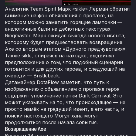
Аналитик Team Spirit Марк «sikle» Лерман обратил
внимание на фон объявления о пропаже, на
котором можно заметить горящие лампочки —
аналогичные были на дебютных текстурах
Ringmaster. Марк ожидал выхода нового ивента,
которому будет предшествовать возвращение
Axe со вторым этапом «Дурного предчувствия».
Также sikle, опираясь на находке, выдвинул
предположение о том, что подобный сценарий
готовится и для других героев, и следующий на
очереди — Bristleback.
Датамайнер DotaFlow заметил, что путь к
изображению с объявлением о пропаже героя
содержит упоминание папки Dark Carnival. Это
может указывать на то, что происходящее — не
просто намёк на грядущий ивент, а его часть, и
поиски настоящего Могул-хана могут
продолжиться после начала события.
Возвращение Axe
Вечером 24 июня персонажа вернули в игру, но в