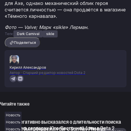
для Axe, однако механический облик героя
считается личностью — она продаётся в магазине
«Тёмного карнавала».
Фото — Valve; Марк «sikle» Лерман.
Теги:
Dark Carnival
sikle
Поделиться
Кирилл Александров
Автор · Старший редактор новостей Dota 2
Читайте также
Новость
Davai негативно высказался о длительности поиска
Новость
матчей на серверах Юго-Восточной Азии в Dota 2
В Dota 2 был обнаружен баг с Sun Ray Phoenix
Новость