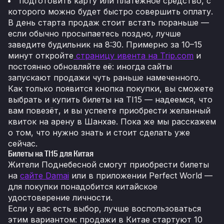
подготовить карту или платёжное средство, с
которого можно будет быстро совершить оплату.
В день старта продаж стоит встать пораньше —
если обычно просыпаетесь поздно, лучше
заведите будильник на 8:30. Примерно за 10–15
минут откройте
страницу ивента на Trip.com
и
постоянно обновляйте её: иногда сайты
запускают продажи чуть раньше намеченного.
Как только появится кнопка покупки, вы сможете
выбрать и купить билеты на TI15 — надеемся, что
вам повезёт, и вы успеете приобрести желанный
квиток на арену в Шанхае. Пока же мы расскажем
о том, что нужно знать и стоит сделать уже
сейчас.
Билеты на TI15 для Китая
Жители Поднебесной смогут приобрести билеты
на
сайте Damai
или в приложении Perfect World —
для покупки понадобится китайское
удостоверение личности.
Если у вас есть выбор, лучше воспользоваться
этим вариантом: продажи в Китае стартуют 10