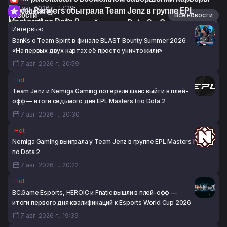
7 авг. 2026 г., 17:29
Power Rangers обыграла Team Jenz в группе EPL
Интервью
Новости
Все новости
Masters I по Dota 2
syndereN про сброс рейтинга в Dota 2: «Одно из самых
Интервью
7 авг. 2026 г., 17:24
значительных изменений за последние пять лет»
BanKs о Team Spirit в финале BLAST Bounty Summer 2026:
7 авг. 2026 г., 16:22
«На первых двух картах её просто уничтожили»
7 авг. 2026 г., 20:59
Hot
Team Jenz и Nemiga Gaming потеряли шанс выйти в плей-
офф — итоги седьмого дня EPL Masters I по Dota 2
7 авг. 2026 г., 20:30
Hot
Nemiga Gaming выиграла у Team Jenz в группе EPL Masters I
по Dota 2
7 авг. 2026 г., 20:22
Hot
BC.Game Esports, HEROIC и Fnatic вышли в плей-офф —
итоги первого дня квалификаций к Esports World Cup 2026
7 авг. 2026 г., 19:39