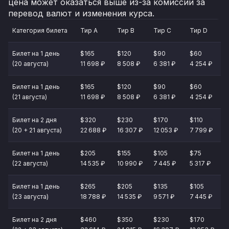
цена может оказаться выше из-за комиссии за
перевод валют и изменения курса.
Категория билета
Тир A
Тир B
Тир C
Тир D
Билет на 1 день
$165
$120
$90
$60
(20 августа)
11 698 ₽
8 508 ₽
6 381 ₽
4 254 ₽
Билет на 1 день
$165
$120
$90
$60
(21 августа)
11 698 ₽
8 508 ₽
6 381 ₽
4 254 ₽
Билет на 2 дня
$320
$230
$170
$110
(20 + 21 августа)
22 688 ₽
16 307 ₽
12 053 ₽
7 799 ₽
Билет на 1 день
$205
$155
$105
$75
(22 августа)
14 535 ₽
10 990 ₽
7 445 ₽
5 317 ₽
Билет на 1 день
$265
$205
$135
$105
(23 августа)
18 788 ₽
14 535 ₽
9 571 ₽
7 445 ₽
Билет на 2 дня
$460
$350
$230
$170