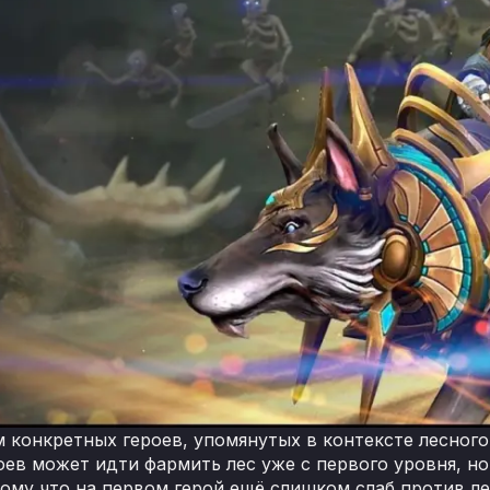
 конкретных героев, упомянутых в контексте лесного
роев может идти фармить лес уже с первого уровня, н
тому что на первом герой ещё слишком слаб против ле