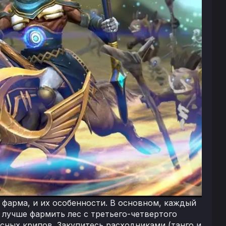
 фарма, и их особенности. В основном, каждый
о лучше фармить лес с третьего-четвертого
сных крипов. Закупитесь расходниками (танго и