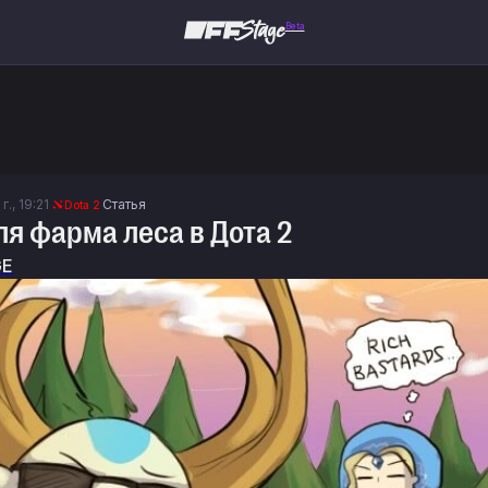
Beta
г., 19:21
Статья
Dota 2
ля фарма леса в Дота 2
GE