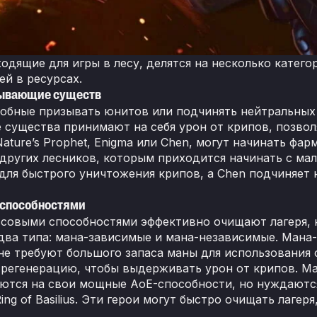
ходящие для игры в лесу, делятся на несколько катего
ей в ресурсах.
зывающие существ
собные призывать юнитов или подчинять нейтральных 
 существа принимают на себя урон от крипов, позволя
Nature’s Prophet, Enigma или Chen, могут начинать фа
 других лесников, которым приходится начинать с мал
для быстрого уничтожения крипов, а Chen подчиняет
-способностями
ссовыми способностями эффективно очищают лагеря, н
 два типа: мана-зависимые и мана-независимые. Мана-
, не требуют большого запаса маны для использования
 регенерацию, чтобы выдерживать урон от крипов. Мана
гаются на свои мощные AoE-способности, но нуждаютс
 Ring of Basilius. Эти герои могут быстро очищать лаге