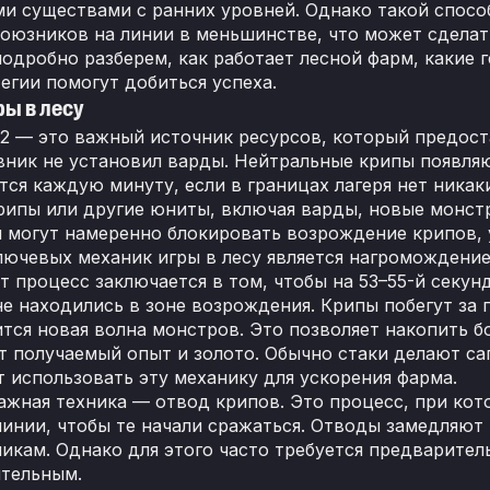
и существами с ранних уровней. Однако такой способ
союзников на линии в меньшинстве, что может сделат
подробно разберем, как работает лесной фарм, какие г
егии помогут добиться успеха.
ры в лесу
 2 — это важный источник ресурсов, который предост
вник не установил варды. Нейтральные крипы появляю
ся каждую минуту, если в границах лагеря нет никаки
рипы или другие юниты, включая варды, новые монстр
 могут намеренно блокировать возрождение крипов, у
лючевых механик игры в лесу является нагромождение
от процесс заключается в том, чтобы на 53–55-й секун
е находились в зоне возрождения. Крипы побегут за ге
тся новая волна монстров. Это позволяет накопить б
т получаемый опыт и золото. Обычно стаки делают са
т использовать эту механику для ускорения фарма.
ажная техника — отвод крипов. Это процесс, при ко
линии, чтобы те начали сражаться. Отводы замедляют
икам. Однако для этого часто требуется предварител
ительным.