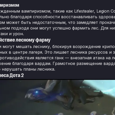
мпиризмом
жденным вампиризмом, такие как Lifestealer, Legion C
льно благодаря способности восстанавливать здоровь
зм может быть недостаточным, что замедляет прокачку
ьном подходе они могут успешно фармить лес. Для н
аки и урон.
йствие лесному фарму
 могут мешать леснику, блокируя возрождение крипов
ных в центре лагеря. Это лишает лесника ресурсов и 
ротиводействия является ганк — внезапная атака на л
ение благодаря вардам. Грамотное размещение вард
 нарушать планы лесника.
леса Дота 2