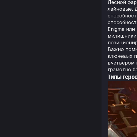
Лесной фар
лайновые. 
способност
способност
Enigma или
милишники 
позиционир
Важно помн
ключевых п
вчетвером 
грамотно б
Типы герое