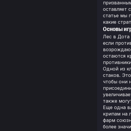
призванным
оставляет 
статье мы 
какие страт
Основы иг
Лес в Дота
если проти
возрождают
остаются к
противники
Одной из к
стаков. Эт
чтобы они н
присоедини
увеличивае
также могу
Еще одна в
крипам на 
фарм союзн
более знач