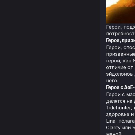
Герои, под
потребност
Герои, при
Герои, спо
призванные
герои, как 
отличие от
эйдолонов 
него.
Герои с AoE
Герои с ма
делятся на
Tidehunter
здоровье и
Lina, пола
Clarity или
маной.