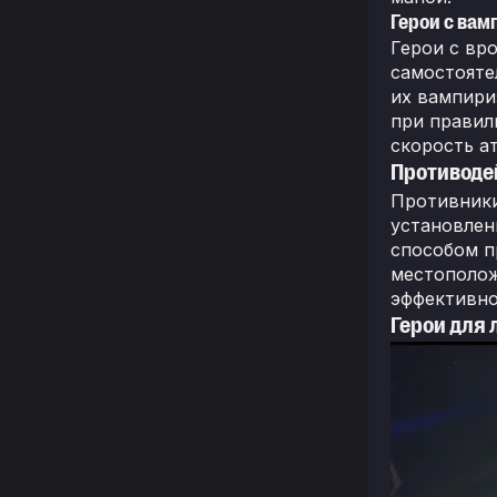
Герои с ва
Герои с вро
самостояте
их вампири
при правил
скорость ат
Противоде
Противники
установлен
способом п
местополож
эффективно
Герои для 