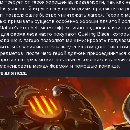
м требует от героя хорошей выживаемости, так как н
Для успешной игры в лесу необходимы предметы на ре
и, позволяющие быстро уничтожать лагеря. Герои с 
ью призывать существ особенно хороши для этой роли.
 Nature’s Prophet, могут эффективно подчинять или п
для фарма леса часто покупают Quelling Blade, котор
ование в лагере позволяет минимизировать получаем
ить, что засиживаться в лесу слишком долго не стои
редметов, после чего герой должен присоединиться к
против пятерых может поставить союзников в невыг
алансировать между фармом и помощью команде.
в для леса