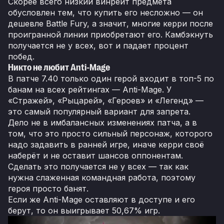
Скорее всего низкий винрейт предмета
обусловлен тем, что купить его несложно — он
дешевле Battle Fury, а значит, многие керри после
проигранной линии приобретают его. Камбэкнуть
получается не у всех, вот и падает процент
побед.
Никто не любит Anti-Mage
В патче 7.40 только один герой входит в топ-5 по
банам на всех рейтингах — Anti-Mage. У
«Стражей», «Рыцарей», «Героев» и «Легенд» —
это самый популярный вариант для запрета.
Дело не в имбалансных изменениях патча, а в
том, что это просто сильный персонаж, которого
надо задавить в ранней игре, иначе керри своё
наберёт и не оставит шансов оппонентам.
Сделать это получается не у всех — так как
нужна слаженная командная работа, поэтому
героя просто банят.
Если же Anti-Mage оставляют в доступе и его
берут, то он выигрывает 50,67% игр.