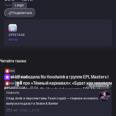
Теги:
Largo
Поделиться
OFFSTAGE
Автор
Читайте также
Hot
Level UP победила No Hoodwink в группе EPL Masters I
Интервью
по Dota 2
syndereN про «Тёмный карнавал»: «Будет как минимум
Hot
Новости
Все новости
6 авг. 2026 г., 18:44
второй акт»
RE Arise обыграла No Hoodwink в группе EPL Masters I
Новость
6 авг. 2026 г., 17:44
по Dota 2
Спад donk и перспективы Team Liquid — главное из нового
6 авг. 2026 г., 15:01
выпуска подкаста Snake & Banter
6 авг. 2026 г., 21:02