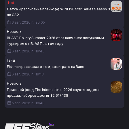
Hot
Сетка и расписание плей-офф WINLINE Star Series Season 3
по CS2
6 авг. 2026 г., 20:05
Новость
BLAST Bounty Summer 2026 стал наименее популярным
турниром от BLAST в этом году
6 авг. 2026 г., 19:43
Гайд
Fishman рассказал о том, как играть на Bane
6 авг. 2026 г., 19:18
Новость
Призовой фонд The International 2026 спустя неделю
продаж наборов достиг $2 617 138
6 авг. 2026 г., 18:48
Beta