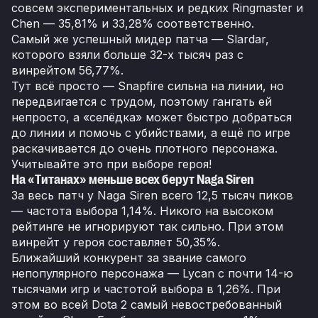
совсем экспериментальных и редких Ringmaster и
Chen — 35,81% и 33,28% соответственно.
Самый же успешный мидер патча — Slardar,
которого взяли больше 32-х тысяч раз с
винрейтом 56,77%.
Тут всё просто — Snapfire сильна на линии, но
передвигается с трудом, поэтому гангать ей
непросто, а «селёдка» может быстро добраться
до линии и помочь с убийствами, а ещё по игре
раскачивается до очень плотного персонажа.
Учитывайте это при выборе героя!
На «Титанах» меньше всех берут Naga Siren
За весь патч у Naga Siren всего 12,5 тысяч пиков
— частота выбора 1,14%. Никого на высоком
рейтинге не игнорируют так сильно. При этом
винрейт у героя составляет 50,35%.
Ближайший конкурент за звание самого
непопулярного персонажа — Lycan с почти 14-ю
тысячами игр и частотой выбора в 1,26%. При
этом во всей Dota 2 самый невостребованный