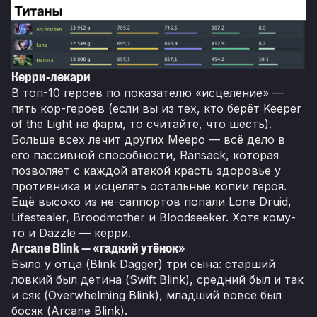
Керри-лекари
В топ-10 героев по показателю «исцеление» —
пять кор-героев (если вы из тех, кто берёт Keeper
of the Light на фарм, то считайте, что шесть).
Больше всех лечит других Meepo — всё дело в
его пассивной способности, Ransack, которая
позволяет с каждой атакой красть здоровье у
противника и исцелять остальные копии героя.
Ещё высоко из не-саппортов попали Lone Druid,
Lifestealer, Broodmother и Bloodseeker. Хотя кому-
то и Dazzle — керри.
Arcane Blink — «гадкий утёнок»
Было у отца (Blink Dagger) три сына: старший
ловкий был детина (Swift Blink), средний был и так
и сяк (Overwhelming Blink), младший вовсе был
босяк (Arcane Blink).