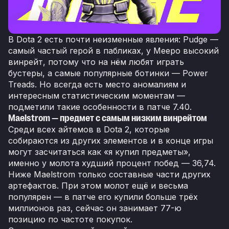
В Dota 2 есть почти неизменные явления: Pudge —
самый частый герой в пабликах, у Meepo высокий
винрейт, потому что на нём любят играть
бустеры, а самые популярные ботинки — Power
Treads. Но всегда есть место аномалиям и
интересным статистическим моментам —
подметили такие особенности в патче 7.40.
Maelstrom — предмет с самым низким винрейтом
Среди всех айтемов в Dota 2, которые
собираются из других элементов и в конце игры
могут засчитаться как «я купил предметы»,
именно у молота худший процент побед — 36,74.
Ниже Maelstrom только составные части других
артефактов. При этом молот ещё и весьма
популярен — в патче его купили больше трёх
миллионов раз, сейчас он занимает 77-ю
позицию по частоте покупок.