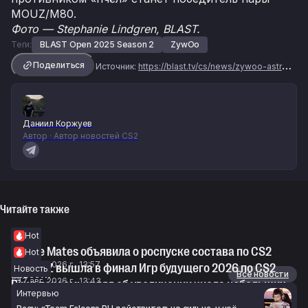
MOUZ/М80.
Фото — Stephanie Lindgren, BLAST.
Теги:
BLAST Open 2025 Season 2
ZywOo
Поделиться
Источник:
https://blast.tv/cs/news/zywoo-astralis-have-the-best-era
Даниил Коржуев
Автор · Автор новостей CS2
Читайте также
Hot
Gentle Mates объявила о роспуске состава по CS2
Hot
7 авг. 2026 г., 13:57
Team KZ вышла в финал Игр будущего 2026 по CS2
Новость
Новости
Все новости
7 авг. 2026 г., 13:43
Pimp поразмышлял об увеличении числа небольших
Интервью
LAN-турниров по CS2