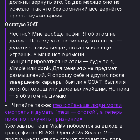
должны вернуть это. За два месяца оно не
исчезло, так что без сомнений всё вернётся,
просто нужно время.
О статусе GOAT
Честно? Мне вообще пофиг. Я об этом не
думаю. Потому что, по-моему, это плохо —
думать о таких вещах, пока ты всё ещё
играешь. У меня нет времени
концентрироваться на этом — будь то я,
s1mple или donk. Для меня это не предмет
размышлений. Я спрошу себя и других после
завершения карьеры: был ли я GOAT, был ли я
хотя бы хорош или даже величайшим. Но пока
— я об этом не думаю.
Читайте также:
mezii: «Раньше люди могли
смотреть и думать “mezii — отстой”, а теперь
приятно получить признание»
Уже завтра Team Vitality поборется за выход в
гранд-финал BLAST Open 2025 Season 2 —
противником «пчёл» станет победитель пары