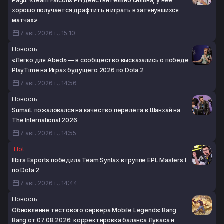
Pagu: «Team Falcons PH действительно сильна, у неё
7 авг. 2026 г., 12:13
хорошо получается драфтить и играть в затянувшихся
матчах»
7 авг. 2026 г., 15:10
Новость
«Легко для Abed» — в сообщество высказались о победе
PlayTime на Играх будущего 2026 по Dota 2
7 авг. 2026 г., 14:56
Новость
SumaiL пожаловался на качество перелёта в Шанхай на
The International 2026
7 авг. 2026 г., 14:55
Hot
Ilbirs Esports победила Team Syntax в группе EPL Masters I
по Dota 2
7 авг. 2026 г., 14:44
Новость
Обновление тестового сервера Mobile Legends: Bang
Bang от 07.08.2026: корректировка баланса Лукаса и