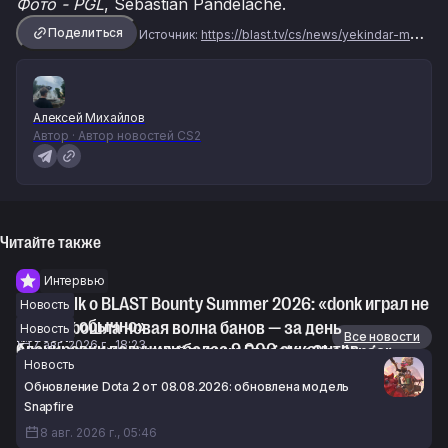
Фото - PGL
, Sebastian Pandelache.
Поделиться
Источник:
https://blast.tv/cs/news/yekindar-maybe-im-naive
Алексей Михайлов
Автор · Автор новостей CS2
Читайте также
Интервью
Devilwalk о BLAST Bounty Summer 2026: «donk играл не
Новость
так, как обычно»
В CS2 прошла новая волна банов — за день
Новость
Новости
Все новости
7 авг. 2026 г., 18:23
блокировки получили более 9 000 аккаунтов
Анонсирован женский турнир Fragster Challenger
Новость
7 авг. 2026 г., 16:52
Female Masters #1 по CS2
Обновление Dota 2 от 08.08.2026: обновлена модель
7 авг. 2026 г., 16:26
Snapfire
8 авг. 2026 г., 05:46