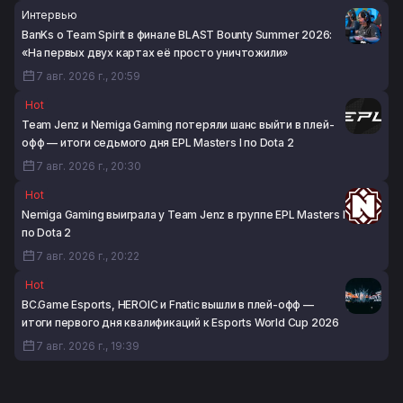
Интервью
BanKs о Team Spirit в финале BLAST Bounty Summer 2026:
«На первых двух картах её просто уничтожили»
7 авг. 2026 г., 20:59
Hot
Team Jenz и Nemiga Gaming потеряли шанс выйти в плей-
офф — итоги седьмого дня EPL Masters I по Dota 2
7 авг. 2026 г., 20:30
Hot
Nemiga Gaming выиграла у Team Jenz в группе EPL Masters I
по Dota 2
7 авг. 2026 г., 20:22
Hot
BC.Game Esports, HEROIC и Fnatic вышли в плей-офф —
итоги первого дня квалификаций к Esports World Cup 2026
7 авг. 2026 г., 19:39