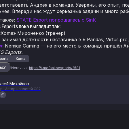
етствовать Андрея в команде. Уверены, его опыт, по
ьнее. Впереди нас ждут серьезные задачи и много раб
 также:
STATE Esport попрощалась с SinK
 Esports пока выглядит так:
«Xoma» Мироненко (тренер)
занимал должность наставника в 9 Pandas, Virtus.pro,
ул
Nemiga Gaming — на его место в команде пришёл Ан
S Esports.
ports
Xoma
ься
Источник:
https://t.me/baksesports/2581
ксей Михайлов
р · Автор новостей CS2