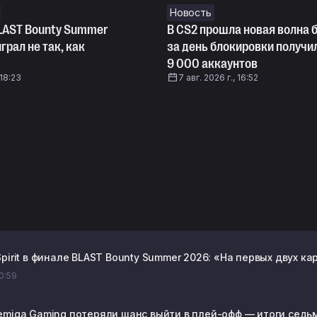
Новость
BLAST Bounty Summer
В CS2 прошла новая волна 
грал не так, как
за день блокировки получи
9 000 аккаунтов
 18:23
7 авг. 2026 г., 16:52
pirit в финале BLAST Bounty Summer 2026: «На первых двух к
20:59
emiga Gaming потеряли шанс выйти в плей-офф — итоги седьмог