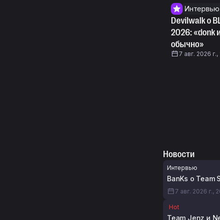
Интервью
Devilwalk о 
2026: «donk и
обычно»
7 авг. 2026 г.,
Новости
Интервью
BanKs о Team S
7 авг. 2026 г., 
Hot
Team Jenz и N