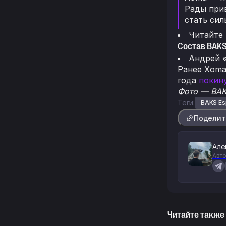
Рады прив
стать сил
Читайте
Состав BAKS
Андрей 
Ранее Xoma 
года
покин
Фото — BAK
Теги:
BAKS Es
Поделит
Але
Авто
Читайте также