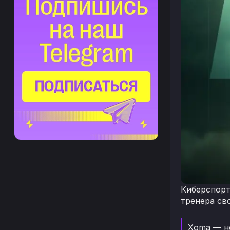
Киберспорт
тренера сво
Xoma — н