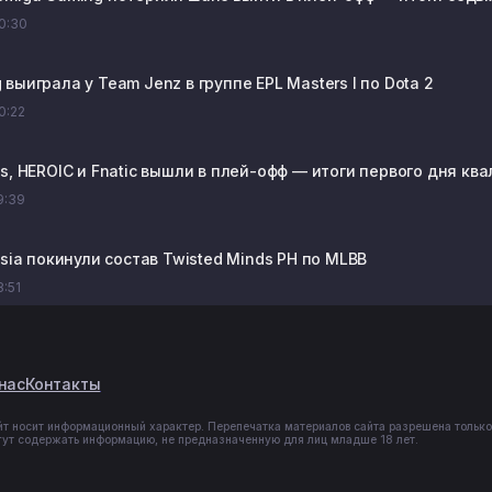
20:30
выиграла у Team Jenz в группе EPL Masters I по Dota 2
20:22
s, HEROIC и Fnatic вышли в плей-офф — итоги первого дня ква
19:39
osia покинули состав Twisted Minds PH по MLBB
8:51
нас
Контакты
йт носит информационный характер. Перепечатка материалов сайта разрешена только
гут содержать информацию, не предназначенную для лиц младше 18 лет.