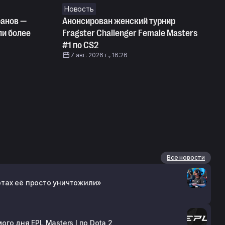
Новость
банов —
Анонсирован женский турнир
ли более
Fragster Challenger Female Masters
#1 по CS2
7 авг. 2026 г., 16:26
Все новости
артах её просто уничтожили»
о дня EPL Masters I по Dota 2