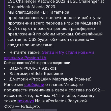
ESL Challenger Katowice 2023 и ESL Challenger at
DreamHack Atlanta 2023.
Мы благодарим FL1T и fame за
профессионализм, вовлечённость и работу на
протяжении всего периода игры за Медведей
Клуб открыт к рассмотрению трансферных
предложений по обоим игрокам. Обновлённый
состав по CS2 будет объявлен отдельно —
следите за новостями.
Читайте также:
Senzu и try стали новыми
игроками Passion UA
Сейчас состав Virtus.pro выглядит так:
Вадим «tO0RO» Арьков
Владимир «b1st» Красиков
Дмитрий «ProbLeM» Мартынов (тренер)
Ранее мы
сообщали
о планах Virtus.pro
произвести изменения в своём составе по CS2 —
известно, что, помимо FL1T и fame, команду
также
покинул
Илья «Perfecto» Залуцкий.
Фото — Virtus.pro.