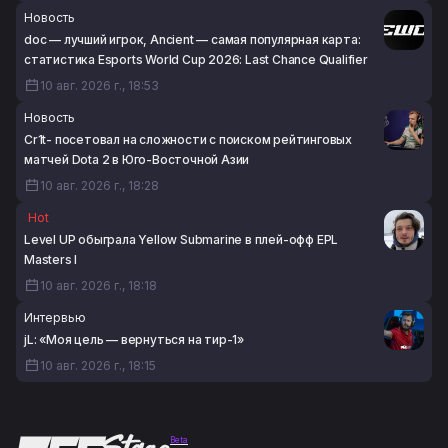
Новость
doc — лучший игрок, Ancient — самая популярная карта:
статистика Esports World Cup 2026: Last Chance Qualifier
10 авг. 2026 г., 18:53
Новость
Cr1t- посетовал на сложности с поиском рейтинговых
матчей Dota 2 в Юго-Восточной Азии
10 авг. 2026 г., 18:28
Hot
Level UP обыграла Yellow Submarine в плей-офф EPL
Masters I
10 авг. 2026 г., 18:18
Интервью
jL: «Моя цель — вернуться на тир-1»
10 авг. 2026 г., 18:15
Beta