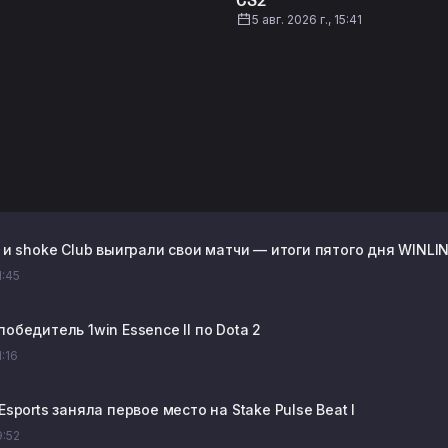
CS2
5 авг. 2026 г., 15:41
b и shoke Club выиграли свои матчи — итоги пятого дня WINLINE
1:45
победитель 1win Essence II по Dota 2
1:16
 Esports заняла первое место на Stake Pulse Beat I
9:52