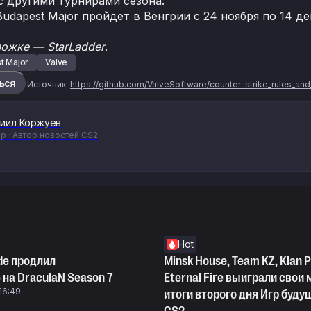
 другими турнирами сезона.
Budapest Major пройдет в Венгрии с 24 ноября по 14 д
ложке —
StarLadder
.
t Major
Valve
ься
Источник:
https://github.com/ValveSoftware/counter-strike_rules_a
иил Коржуев
р · Автор новостей CS2
Hot
ade продлил
Minsk House, Team KZ, Klan P
на DraculaN Season 7
Eternal Fire выиграли свои
 16:49
итоги второго дня Игр буду