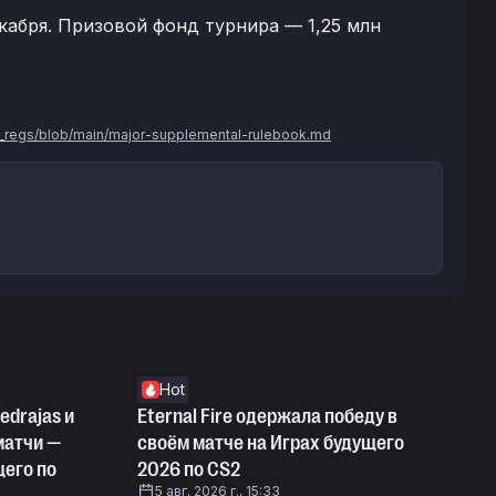
екабря. Призовой фонд турнира — 1,25 млн
nd_regs/blob/main/major-supplemental-rulebook.md
Hot
edrajas и
Eternal Fire одержала победу в
 матчи —
своём матче на Играх будущего
щего по
2026 по CS2
5 авг. 2026 г., 15:33