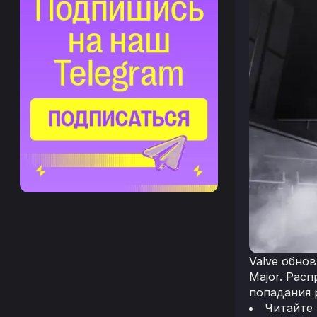
Valve обно
Major. Рас
попадания p
Читайте