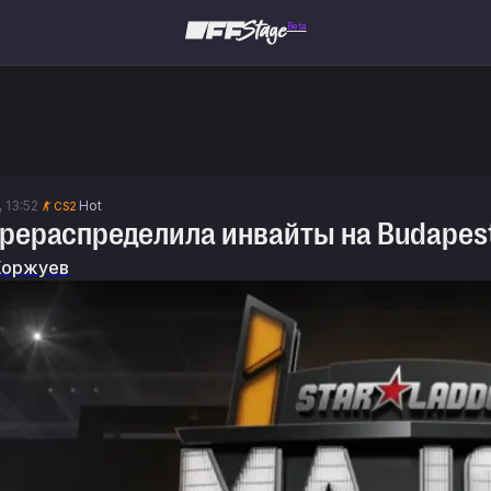
Beta
, 13:52
Hot
CS2
ерераспределила инвайты на Budapes
Коржуев