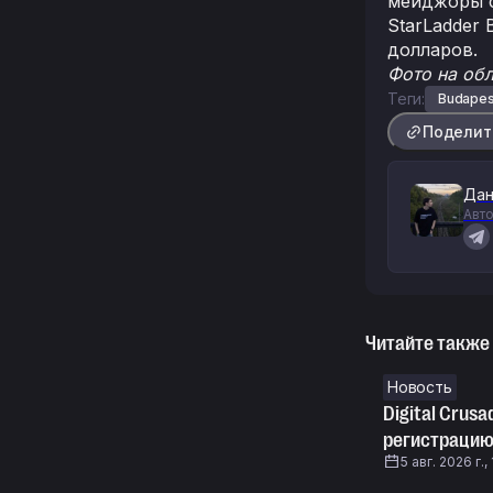
мейджоры с
StarLadder 
долларов.
Фото на об
Теги:
Budapes
Поделит
Дан
Авто
Читайте также
Новость
Digital Crus
регистрацию 
5 авг. 2026 г.,