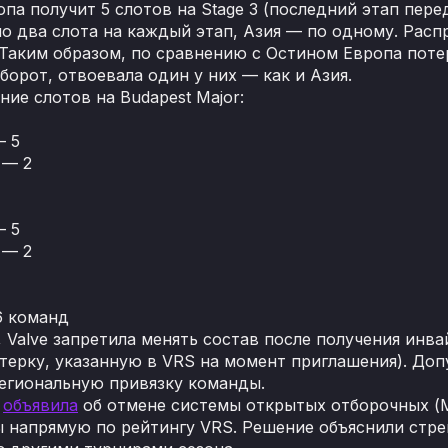
па получит 5 слотов на Stage 3 (последний этап пере
о два слота на каждый этап, Азия — по одному. Распр
 Таким образом, по сравнению с Остином Европа потеря
оборот, отвоевала один у них — как и Азия.
ие слотов на Budapest Major:
— 5
 — 2
— 5
 — 2
6 команд
, Valve запретила менять состав после получения инв
ятерку, указанную в VRS на момент приглашения). Доп
региональную привязку команды.
e
объявила
об отмене системы открытых отборочных (M
 напрямую по рейтингу VRS. Решение объяснили стре