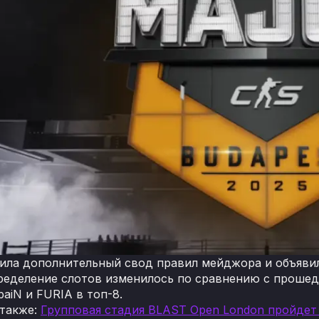
вила дополнительный свод правил мейджора и объявил
пределение слотов изменилось по сравнению с прошедш
aiN и FURIA в топ-8.
 также:
Групповая стадия BLAST Open London пройдет