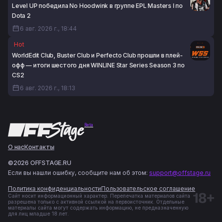
Level UP победила No Hoodwink в группе EPL Masters I по
Dota 2
6 авг. 2026 г., 18:44
Hot
WorldEdit Club, Buster Club и Perfecto Club прошли в плей-
офф — итоги шестого дня WINLINE Star Series Season 3 по
CS2
6 авг. 2026 г., 18:13
Beta
О нас
Контакты
©2026 OFFSTAGE.RU
Если вы нашли ошибку, сообщите нам об этом:
support@offstage.ru
Политика конфиденциальности
Пользовательское соглашение
Сайт носит информационный характер. Перепечатка материалов сайта
разрешена только с активной ссылкой на первоисточник. Отдельные
материалы сайта могут содержать информацию, не предназначенную
для лиц младше 18 лет.