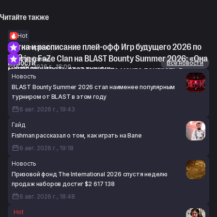
Читайте также
Hot
Сетка и расписание плей-офф Игр будущего 2026 по
Интервью
CS2
Thorin о FaZe Clan на BLAST Bounty Summer 2026: «Она
Интервью
Новости
Все новости
6 авг. 2026 г., 18:00
могла выиграть этот турнир»
m0NESY: «У меня всегда была мечта поиграть в
Новость
6 авг. 2026 г., 17:23
составе NAVI 2021-го года»
BLAST Bounty Summer 2026 стал наименее популярным
6 авг. 2026 г., 15:48
турниром от BLAST в этом году
6 авг. 2026 г., 19:43
Гайд
Fishman рассказал о том, как играть на Bane
6 авг. 2026 г., 19:18
Новость
Призовой фонд The International 2026 спустя неделю
продаж наборов достиг $2 617 138
6 авг. 2026 г., 18:48
Hot