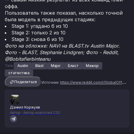
оффа.
Пользователь также показал, насколько точной
была модель в предыдущих стадиях:
Stage 1: угадано 6 из 10
Stage 2: только 2 из 10
Stage 3: снова 6 из 10
Фото на обложке: NAVI на BLAST.tv Austin Major.
Фото - BLAST, Stephanie Lindgren; Фото - Reddit,
@Bobitafierbinteanu
Теги:
Austin
Blast
Major
Бласт
Мажор
статистика
Поделиться
Источник:
https://www.reddit.com/r/GlobalOffensive/comments/1lct0sr/austin_major_2025_playoff_stage_simulation/
Даниил Коржуев
Автор · Автор новостей CS2