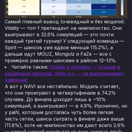
Самый главный вывод (очевидный и без модели):
Vitality — топ-1 претендент на чемпионство. Они
выигрывают в 32.6% симуляций — это почти
каждый третий турнир! У следующей команды —
Spirit — шансов уже вдвое меньше (15.2%), а
дальше идут MOUZ, Mongolz и FaZe — все с
примерно равными шансами в районе 12–13%.
Читайте также:
s1mple и molodoy — лучшие в
решающих раундах, NiKo и jL — не выдерживают
давления
А вот у NAVI все нестабильно. Модель считает,
что они проиграют в четвертьфинале в 74.2%
случаев. До финала доходят лишь в ~10%
симуляций, а выигрывают — в 4.9%. Иронично, но
у paiN, которым досталась чуть более легкая
часть сетки, шансы сыграть в финале даже выше
(11.8%), хотя на чемпионство им дают всего 2.6%
— самый низкий результат из всех команд плей-