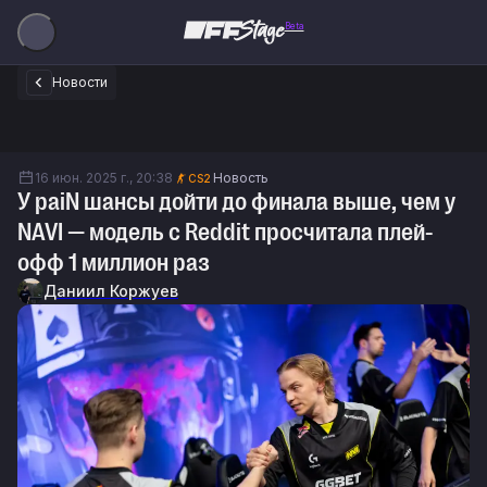
Beta
Новости
16 июн. 2025 г., 20:38
Новость
CS2
У paiN шансы дойти до финала выше, чем у
NAVI — модель с Reddit просчитала плей-
офф 1 миллион раз
Даниил Коржуев