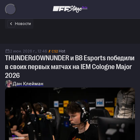
Beta
Новости
2 июн. 2026 г., 12:46
Hot
CS2
THUNDERdOWNUNDER и B8 Esports победили
в своих первых матчах на IEM Cologne Major
2026
Дан Клейман