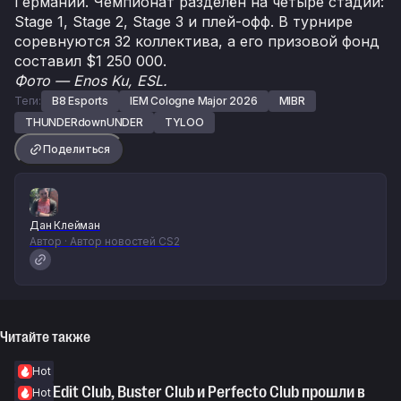
Германии. Чемпионат разделён на четыре стадии:
Stage 1, Stage 2, Stage 3 и плей-офф. В турнире
соревнуются 32 коллектива, а его призовой фонд
составил $1 250 000.
Фото — Enos Ku, ESL.
Теги:
B8 Esports
IEM Cologne Major 2026
MIBR
THUNDERdownUNDER
TYLOO
Поделиться
Дан Клейман
Автор · Автор новостей CS2
Читайте также
Hot
WorldEdit Club, Buster Club и Perfecto Club прошли в
Hot