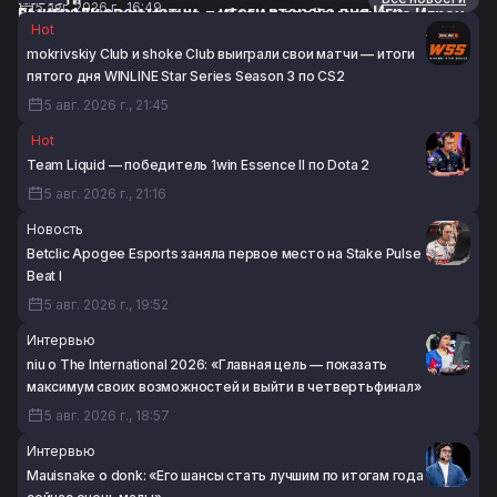
5 авг. 2026 г., 16:49
выиграли свои матчи — итоги второго дня Игр
Eternal Fire одержала победу в своём матче на Играх
Hot
будущего по CS2
будущего 2026 по CS2
mokrivskiy Club и shoke Club выиграли свои матчи — итоги
5 авг. 2026 г., 15:41
5 авг. 2026 г., 15:33
пятого дня WINLINE Star Series Season 3 по CS2
5 авг. 2026 г., 21:45
Hot
Team Liquid — победитель 1win Essence II по Dota 2
5 авг. 2026 г., 21:16
Новость
Betclic Apogee Esports заняла первое место на Stake Pulse
Beat I
5 авг. 2026 г., 19:52
Интервью
niu о The International 2026: «Главная цель — показать
максимум своих возможностей и выйти в четвертьфинал»
5 авг. 2026 г., 18:57
Интервью
Mauisnake о donk: «Его шансы стать лучшим по итогам года