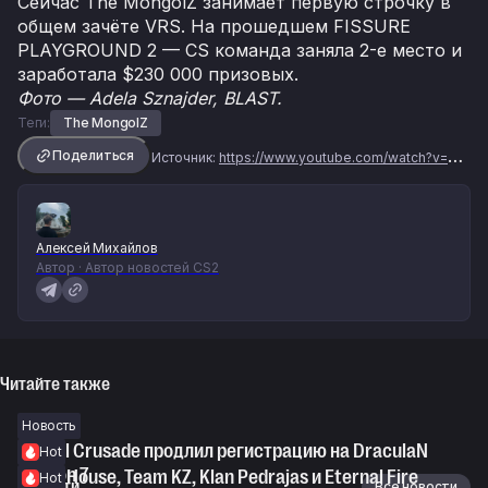
Сейчас The MongolZ занимает первую строчку в
общем зачёте VRS. На прошедшем FISSURE
PLAYGROUND 2 — CS команда заняла 2-е место и
заработала $230 000 призовых.
Фото — Adela Sznajder, BLAST.
Теги:
The MongolZ
Поделиться
Источник:
https://www.youtube.com/watch?v=uXKJ62xVkCc
Алексей Михайлов
Автор · Автор новостей CS2
Читайте также
Новость
Digital Crusade продлил регистрацию на DraculaN
Hot
Season 7
Minsk House, Team KZ, Klan Pedrajas и Eternal Fire
Hot
Новости
Все новости