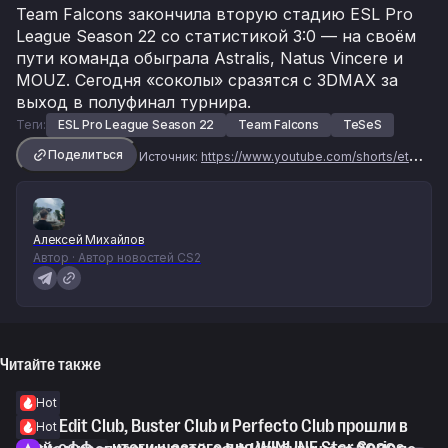
Team Falcons закончила вторую стадию ESL Pro
League Season 22 со статистикой 3:0 — на своём
пути команда обыграла Astralis, Natus Vincere и
MOUZ. Сегодня «соколы» сразятся с 3DMAX за
выход в полуфинал турнира.
Теги:
ESL Pro League Season 22
Team Falcons
TeSeS
Поделиться
Источник:
https://www.youtube.com/shorts/etX4bzL0rqQ
Алексей Михайлов
Автор · Автор новостей CS2
Читайте также
Hot
WorldEdit Club, Buster Club и Perfecto Club прошли в
Hot